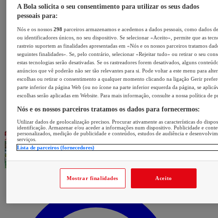
A Bola solicita o seu consentimento para utilizar os seus dados
pessoais para:
Nós e os nossos
298
parceiros armazenamos e acedemos a dados pessoais, como dados d
ou identificadores únicos, no seu dispositivo. Se selecionar «Aceito», permite que as tecn
rastreio suportem as finalidades apresentadas em «Nós e os nossos parceiros tratamos dad
seguintes finalidades». Se, pelo contrário, selecionar «Rejeitar tudo» ou retirar o seu con
estas tecnologias serão desativadas. Se os rastreadores forem desativados, alguns conteúd
anúncios que vê poderão não ser tão relevantes para si. Pode voltar a este menu para alter
escolhas ou retirar o consentimento a qualquer momento clicando na ligação Gerir prefer
parte inferior da página Web (ou no ícone na parte inferior esquerda da página, se aplicáv
escolhas serão aplicadas em Website. Para mais informação, consulte a nossa política de p
Nós e os nossos parceiros tratamos os dados para fornecermos:
Utilizar dados de geolocalização precisos. Procurar ativamente as características do dispos
identificação. Armazenar e/ou aceder a informações num dispositivo. Publicidade e cont
personalizados, medição de publicidade e conteúdos, estudos de audiência e desenvolvi
serviços.
Lista de parceiros (fornecedores)
Mostrar finalidades
Aceito