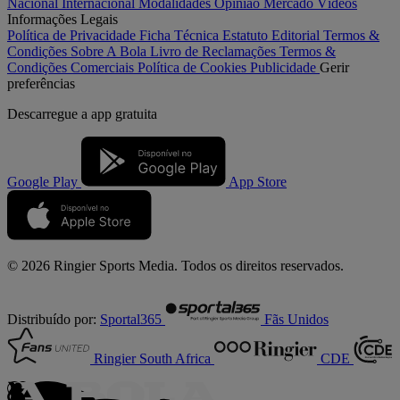
Nacional
Internacional
Modalidades
Opinião
Mercado
Vídeos
Informações Legais
Política de Privacidade
Ficha Técnica
Estatuto Editorial
Termos &
Condições
Sobre A Bola
Livro de Reclamações
Termos &
Condições Comerciais
Política de Cookies
Publicidade
Gerir
preferências
Descarregue a
app gratuita
Google Play
App Store
© 2026 Ringier Sports Media. Todos os direitos reservados.
Distribuído por:
Sportal365
Fãs Unidos
Ringier South Africa
CDE