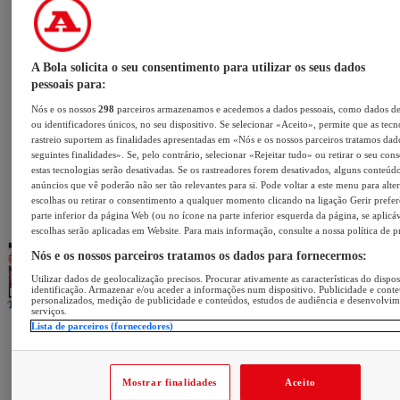
A Bola solicita o seu consentimento para utilizar os seus dados
pessoais para:
Nós e os nossos
298
parceiros armazenamos e acedemos a dados pessoais, como dados d
ou identificadores únicos, no seu dispositivo. Se selecionar «Aceito», permite que as tecn
rastreio suportem as finalidades apresentadas em «Nós e os nossos parceiros tratamos dad
seguintes finalidades». Se, pelo contrário, selecionar «Rejeitar tudo» ou retirar o seu con
estas tecnologias serão desativadas. Se os rastreadores forem desativados, alguns conteúd
anúncios que vê poderão não ser tão relevantes para si. Pode voltar a este menu para alter
escolhas ou retirar o consentimento a qualquer momento clicando na ligação Gerir prefer
parte inferior da página Web (ou no ícone na parte inferior esquerda da página, se aplicáv
escolhas serão aplicadas em Website. Para mais informação, consulte a nossa política de p
Nós e os nossos parceiros tratamos os dados para fornecermos:
Utilizar dados de geolocalização precisos. Procurar ativamente as características do dispos
identificação. Armazenar e/ou aceder a informações num dispositivo. Publicidade e cont
personalizados, medição de publicidade e conteúdos, estudos de audiência e desenvolvi
serviços.
Lista de parceiros (fornecedores)
Mostrar finalidades
Aceito