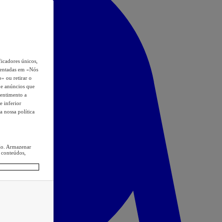
icadores únicos,
esentadas em «Nós
o» ou retirar o
s e anúncios que
sentimento a
e inferior
a nossa política
ção. Armazenar
 conteúdos,