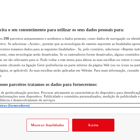
icita o seu consentimento para utilizar os seus dados pessoais para:
sos
298
parceiros armazenamos e acedemos a dados pessoais, como dados de navegação ou identif
itivo. Se selecionar «Aceito», permite que as tecnologias de rastreio suportem as finalidades apr
rceiros tratamos dados para as seguintes finalidades». Se, pelo contrário, selecionar «Rejeitar tud
ento, estas tecnologias serão desativadas. Se os rastreadores forem desativados, alguns conteúdo
 ser tão relevantes para si. Pode voltar a este menu para alterar as suas escolhas ou retirar o con
nto clicando na ligação Gerir preferências na parte inferior da página Web (ou no ícone na part
ágina, se aplicável). As suas escolhas serão aplicadas em Website. Para mais informação, consulte 
e.
ossos parceiros tratamos os dados para fornecermos:
 de geolocalização precisos. Procurar ativamente as características do dispositivo para identifica
 informações num dispositivo. Publicidade e conteúdos personalizados, medição de publicidade e
diência e desenvolvimento de serviços.
eiros (fornecedores)
Mostrar finalidades
Aceito