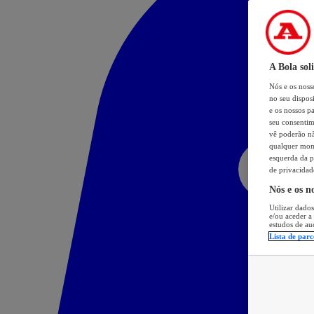
A Bola sol
Nós e os nos
no seu dispos
e os nossos pa
seu consentim
vê poderão não
qualquer mome
esquerda da p
de privacidad
Nós e os n
Utilizar dados
e/ou aceder a
estudos de au
Lista de parc