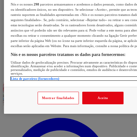
Nós e os nossos
298
parceiros armazenamos e acedemos a dados pessoais, como dados d
ou identificadores únicos, no seu dispositivo. Se selecionar «Aceito», permite que as tecn
rastreio suportem as finalidades apresentadas em «Nós e os nossos parceiros tratamos dad
seguintes finalidades». Se, pelo contrário, selecionar «Rejeitar tudo» ou retirar o seu con
estas tecnologias serão desativadas. Se os rastreadores forem desativados, alguns conteúd
anúncios que vê poderão não ser tão relevantes para si. Pode voltar a este menu para alter
escolhas ou retirar o consentimento a qualquer momento clicando na ligação Gerir prefer
parte inferior da página Web (ou no ícone na parte inferior esquerda da página, se aplicáv
escolhas serão aplicadas em Website. Para mais informação, consulte a nossa política de p
Nós e os nossos parceiros tratamos os dados para fornecermos:
Utilizar dados de geolocalização precisos. Procurar ativamente as características do dispos
identificação. Armazenar e/ou aceder a informações num dispositivo. Publicidade e cont
personalizados, medição de publicidade e conteúdos, estudos de audiência e desenvolvi
serviços.
Lista de parceiros (fornecedores)
Mostrar finalidades
Aceito