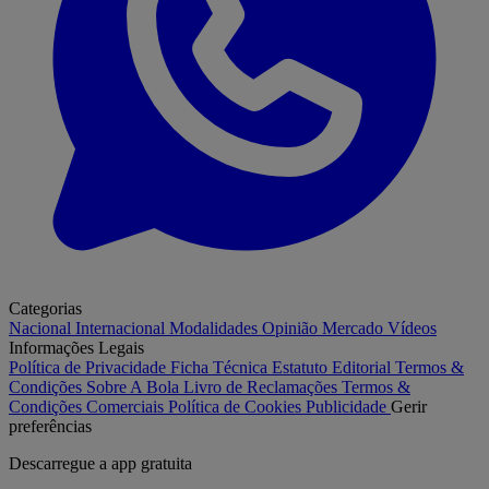
Categorias
Nacional
Internacional
Modalidades
Opinião
Mercado
Vídeos
Informações Legais
Política de Privacidade
Ficha Técnica
Estatuto Editorial
Termos &
Condições
Sobre A Bola
Livro de Reclamações
Termos &
Condições Comerciais
Política de Cookies
Publicidade
Gerir
preferências
Descarregue a
app gratuita