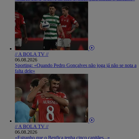
// A BOLA TV //
06.08.2026
Sporting: «Quando Pedro Gonçalves não joga já não se nota a
falta dele»
// A BOLA TV //
06.08.2026
«Estranho que o Benfica tenha cinco capitães...»