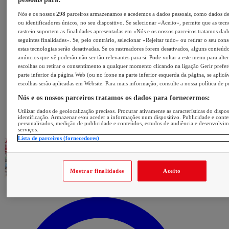
Nós e os nossos
298
parceiros armazenamos e acedemos a dados pessoais, como dados d
ou identificadores únicos, no seu dispositivo. Se selecionar «Aceito», permite que as tecn
rastreio suportem as finalidades apresentadas em «Nós e os nossos parceiros tratamos dad
seguintes finalidades». Se, pelo contrário, selecionar «Rejeitar tudo» ou retirar o seu con
estas tecnologias serão desativadas. Se os rastreadores forem desativados, alguns conteúd
anúncios que vê poderão não ser tão relevantes para si. Pode voltar a este menu para alter
escolhas ou retirar o consentimento a qualquer momento clicando na ligação Gerir prefer
parte inferior da página Web (ou no ícone na parte inferior esquerda da página, se aplicáv
escolhas serão aplicadas em Website. Para mais informação, consulte a nossa política de p
Nós e os nossos parceiros tratamos os dados para fornecermos:
Utilizar dados de geolocalização precisos. Procurar ativamente as características do dispos
identificação. Armazenar e/ou aceder a informações num dispositivo. Publicidade e cont
personalizados, medição de publicidade e conteúdos, estudos de audiência e desenvolvi
serviços.
Lista de parceiros (fornecedores)
Mostrar finalidades
Aceito