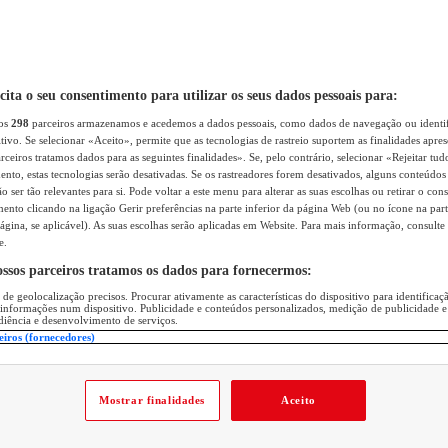
icita o seu consentimento para utilizar os seus dados pessoais para:
sos
298
parceiros armazenamos e acedemos a dados pessoais, como dados de navegação ou identif
itivo. Se selecionar «Aceito», permite que as tecnologias de rastreio suportem as finalidades apr
rceiros tratamos dados para as seguintes finalidades». Se, pelo contrário, selecionar «Rejeitar tud
ento, estas tecnologias serão desativadas. Se os rastreadores forem desativados, alguns conteúdo
 ser tão relevantes para si. Pode voltar a este menu para alterar as suas escolhas ou retirar o con
nto clicando na ligação Gerir preferências na parte inferior da página Web (ou no ícone na part
ágina, se aplicável). As suas escolhas serão aplicadas em Website. Para mais informação, consulte 
e.
ossos parceiros tratamos os dados para fornecermos:
 de geolocalização precisos. Procurar ativamente as características do dispositivo para identifica
 informações num dispositivo. Publicidade e conteúdos personalizados, medição de publicidade e
diência e desenvolvimento de serviços.
eiros (fornecedores)
Mostrar finalidades
Aceito