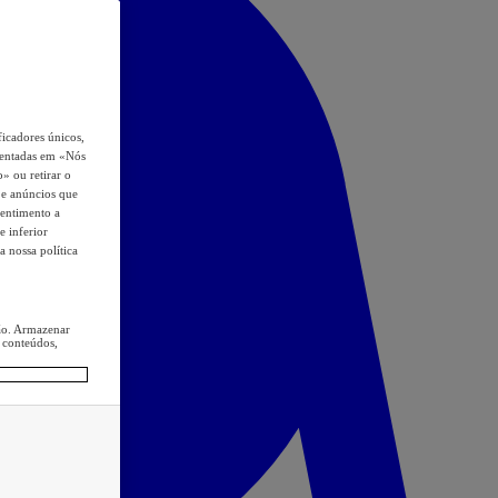
icadores únicos,
esentadas em «Nós
o» ou retirar o
s e anúncios que
sentimento a
e inferior
a nossa política
ção. Armazenar
 conteúdos,