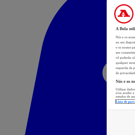
A Bola sol
Nós e os nos
no seu dispos
e os nossos pa
seu consentim
vê poderão não
qualquer mome
esquerda da p
de privacidad
Nós e os n
Utilizar dados
e/ou aceder a
estudos de au
Lista de parc