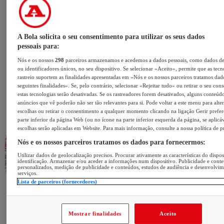
A Bola solicita o seu consentimento para utilizar os seus dados
pessoais para:
Nós e os nossos
298
parceiros armazenamos e acedemos a dados pessoais, como dados d
ou identificadores únicos, no seu dispositivo. Se selecionar «Aceito», permite que as tecn
rastreio suportem as finalidades apresentadas em «Nós e os nossos parceiros tratamos dad
seguintes finalidades». Se, pelo contrário, selecionar «Rejeitar tudo» ou retirar o seu con
estas tecnologias serão desativadas. Se os rastreadores forem desativados, alguns conteúd
anúncios que vê poderão não ser tão relevantes para si. Pode voltar a este menu para alter
escolhas ou retirar o consentimento a qualquer momento clicando na ligação Gerir prefer
parte inferior da página Web (ou no ícone na parte inferior esquerda da página, se aplicáv
escolhas serão aplicadas em Website. Para mais informação, consulte a nossa política de p
Nós e os nossos parceiros tratamos os dados para fornecermos:
Utilizar dados de geolocalização precisos. Procurar ativamente as características do dispos
identificação. Armazenar e/ou aceder a informações num dispositivo. Publicidade e cont
personalizados, medição de publicidade e conteúdos, estudos de audiência e desenvolvi
serviços.
Lista de parceiros (fornecedores)
Mostrar finalidades
Aceito