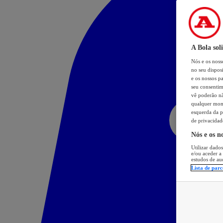
A Bola sol
Nós e os nos
no seu dispos
e os nossos pa
seu consentim
vê poderão não
qualquer mome
esquerda da p
de privacidad
Nós e os n
Utilizar dados
e/ou aceder a
estudos de au
Lista de parc