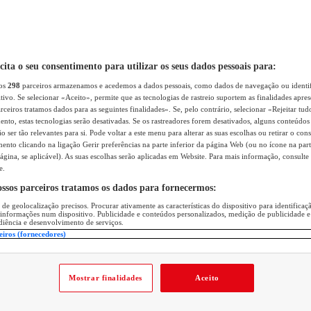
icita o seu consentimento para utilizar os seus dados pessoais para:
sos
298
parceiros armazenamos e acedemos a dados pessoais, como dados de navegação ou identif
itivo. Se selecionar «Aceito», permite que as tecnologias de rastreio suportem as finalidades apr
rceiros tratamos dados para as seguintes finalidades». Se, pelo contrário, selecionar «Rejeitar tud
ento, estas tecnologias serão desativadas. Se os rastreadores forem desativados, alguns conteúdo
 ser tão relevantes para si. Pode voltar a este menu para alterar as suas escolhas ou retirar o con
nto clicando na ligação Gerir preferências na parte inferior da página Web (ou no ícone na part
ágina, se aplicável). As suas escolhas serão aplicadas em Website. Para mais informação, consulte 
e.
ossos parceiros tratamos os dados para fornecermos:
 de geolocalização precisos. Procurar ativamente as características do dispositivo para identifica
 informações num dispositivo. Publicidade e conteúdos personalizados, medição de publicidade e
diência e desenvolvimento de serviços.
eiros (fornecedores)
Mostrar finalidades
Aceito