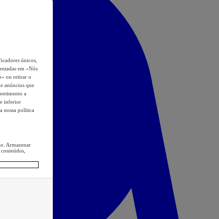
icadores únicos,
esentadas em «Nós
o» ou retirar o
s e anúncios que
sentimento a
e inferior
a nossa política
ção. Armazenar
 conteúdos,