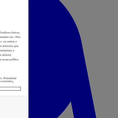
icadores únicos,
esentadas em «Nós
o» ou retirar o
s e anúncios que
sentimento a
e inferior
a nossa política
ção. Armazenar
 conteúdos,