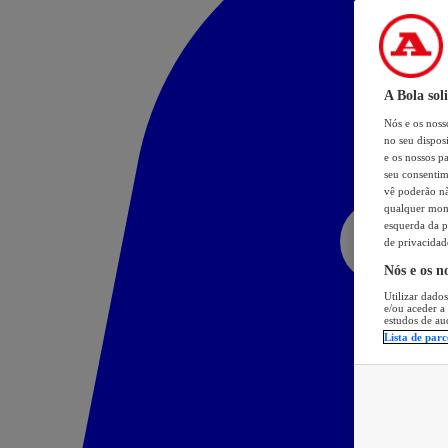
A Bola sol
Nós e os nos
no seu dispos
e os nossos pa
seu consentim
vê poderão não
qualquer mome
esquerda da p
de privacidad
Nós e os n
Utilizar dados
e/ou aceder a
estudos de au
Lista de parc