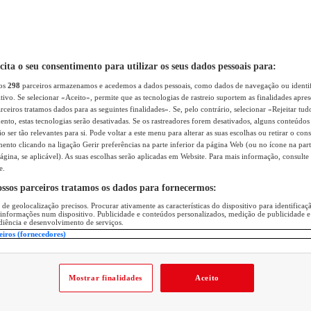
icita o seu consentimento para utilizar os seus dados pessoais para:
sos
298
parceiros armazenamos e acedemos a dados pessoais, como dados de navegação ou identif
itivo. Se selecionar «Aceito», permite que as tecnologias de rastreio suportem as finalidades apr
rceiros tratamos dados para as seguintes finalidades». Se, pelo contrário, selecionar «Rejeitar tud
ento, estas tecnologias serão desativadas. Se os rastreadores forem desativados, alguns conteúdo
 ser tão relevantes para si. Pode voltar a este menu para alterar as suas escolhas ou retirar o con
nto clicando na ligação Gerir preferências na parte inferior da página Web (ou no ícone na part
ágina, se aplicável). As suas escolhas serão aplicadas em Website. Para mais informação, consulte 
e.
ossos parceiros tratamos os dados para fornecermos:
 de geolocalização precisos. Procurar ativamente as características do dispositivo para identifica
 informações num dispositivo. Publicidade e conteúdos personalizados, medição de publicidade e
diência e desenvolvimento de serviços.
eiros (fornecedores)
Mostrar finalidades
Aceito