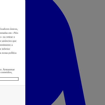
icadores únicos,
esentadas em «Nós
o» ou retirar o
s e anúncios que
sentimento a
e inferior
a nossa política
ção. Armazenar
 conteúdos,