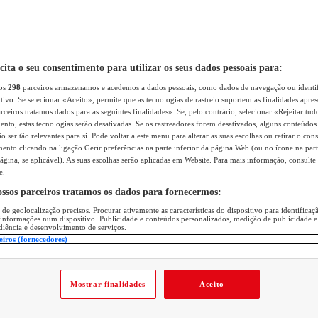
icita o seu consentimento para utilizar os seus dados pessoais para:
sos
298
parceiros armazenamos e acedemos a dados pessoais, como dados de navegação ou identif
itivo. Se selecionar «Aceito», permite que as tecnologias de rastreio suportem as finalidades apr
rceiros tratamos dados para as seguintes finalidades». Se, pelo contrário, selecionar «Rejeitar tud
ento, estas tecnologias serão desativadas. Se os rastreadores forem desativados, alguns conteúdo
 ser tão relevantes para si. Pode voltar a este menu para alterar as suas escolhas ou retirar o con
nto clicando na ligação Gerir preferências na parte inferior da página Web (ou no ícone na part
ágina, se aplicável). As suas escolhas serão aplicadas em Website. Para mais informação, consulte 
e.
ossos parceiros tratamos os dados para fornecermos:
 de geolocalização precisos. Procurar ativamente as características do dispositivo para identifica
 informações num dispositivo. Publicidade e conteúdos personalizados, medição de publicidade e
diência e desenvolvimento de serviços.
eiros (fornecedores)
Mostrar finalidades
Aceito