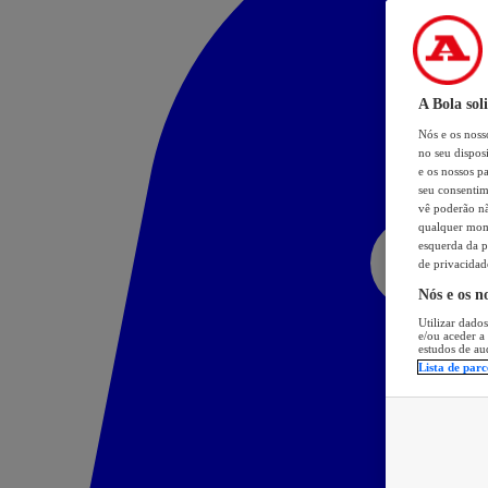
A Bola sol
Nós e os nos
no seu dispos
e os nossos pa
seu consentim
vê poderão não
qualquer mome
esquerda da p
de privacidad
Nós e os n
Utilizar dados
e/ou aceder a
estudos de au
Lista de parc