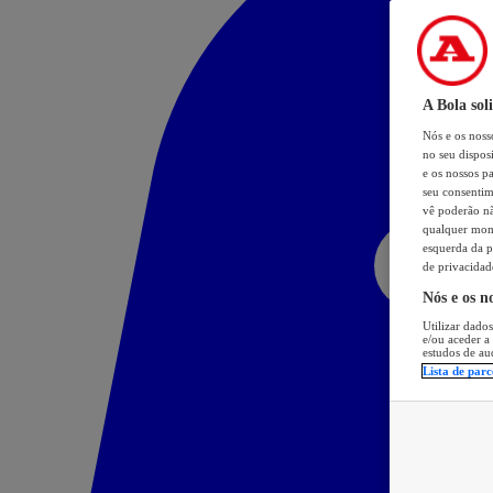
A Bola sol
Nós e os nos
no seu dispos
e os nossos pa
seu consentim
vê poderão não
qualquer mome
esquerda da p
de privacidad
Nós e os n
Utilizar dados
e/ou aceder a
estudos de au
Lista de parc