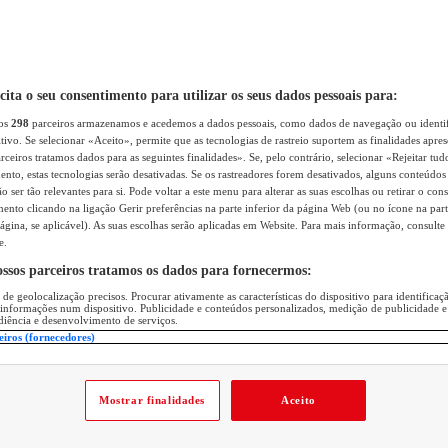
icita o seu consentimento para utilizar os seus dados pessoais para:
sos
298
parceiros armazenamos e acedemos a dados pessoais, como dados de navegação ou identif
itivo. Se selecionar «Aceito», permite que as tecnologias de rastreio suportem as finalidades apr
rceiros tratamos dados para as seguintes finalidades». Se, pelo contrário, selecionar «Rejeitar tud
ento, estas tecnologias serão desativadas. Se os rastreadores forem desativados, alguns conteúdo
 ser tão relevantes para si. Pode voltar a este menu para alterar as suas escolhas ou retirar o con
nto clicando na ligação Gerir preferências na parte inferior da página Web (ou no ícone na part
ágina, se aplicável). As suas escolhas serão aplicadas em Website. Para mais informação, consulte 
e.
ossos parceiros tratamos os dados para fornecermos:
 de geolocalização precisos. Procurar ativamente as características do dispositivo para identifica
 informações num dispositivo. Publicidade e conteúdos personalizados, medição de publicidade e
diência e desenvolvimento de serviços.
eiros (fornecedores)
Mostrar finalidades
Aceito