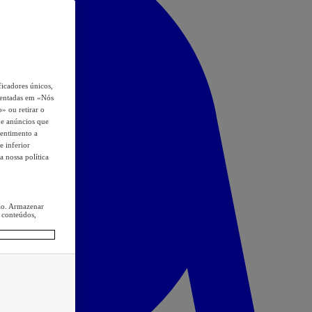
icadores únicos,
esentadas em «Nós
o» ou retirar o
s e anúncios que
sentimento a
e inferior
a nossa política
ção. Armazenar
 conteúdos,