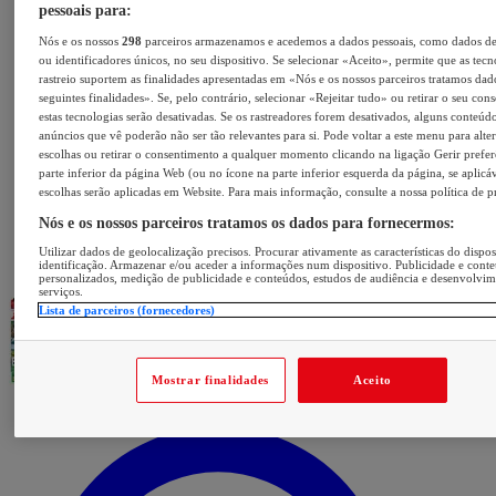
pessoais para:
Nós e os nossos
298
parceiros armazenamos e acedemos a dados pessoais, como dados d
ou identificadores únicos, no seu dispositivo. Se selecionar «Aceito», permite que as tecn
rastreio suportem as finalidades apresentadas em «Nós e os nossos parceiros tratamos dad
seguintes finalidades». Se, pelo contrário, selecionar «Rejeitar tudo» ou retirar o seu con
estas tecnologias serão desativadas. Se os rastreadores forem desativados, alguns conteúd
anúncios que vê poderão não ser tão relevantes para si. Pode voltar a este menu para alter
escolhas ou retirar o consentimento a qualquer momento clicando na ligação Gerir prefer
parte inferior da página Web (ou no ícone na parte inferior esquerda da página, se aplicáv
escolhas serão aplicadas em Website. Para mais informação, consulte a nossa política de p
Nós e os nossos parceiros tratamos os dados para fornecermos:
Utilizar dados de geolocalização precisos. Procurar ativamente as características do dispos
identificação. Armazenar e/ou aceder a informações num dispositivo. Publicidade e cont
personalizados, medição de publicidade e conteúdos, estudos de audiência e desenvolvi
serviços.
Lista de parceiros (fornecedores)
Mostrar finalidades
Aceito