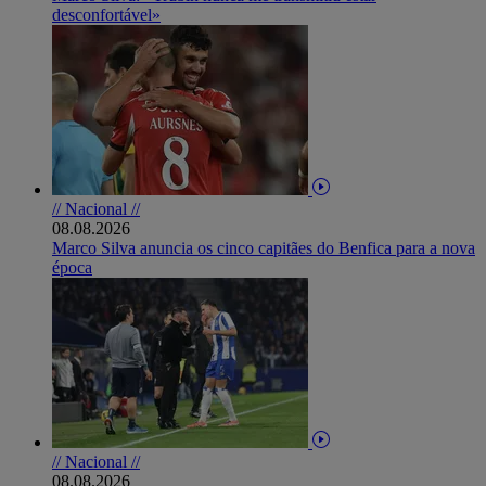
desconfortável»
// Nacional //
08.08.2026
Marco Silva anuncia os cinco capitães do Benfica para a nova
época
// Nacional //
08.08.2026