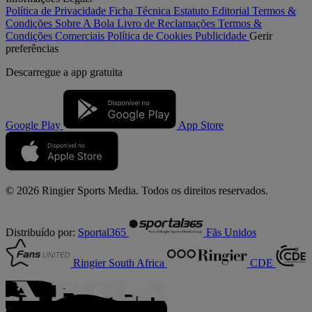
Política de Privacidade
Ficha Técnica
Estatuto Editorial
Termos &
Condições
Sobre A Bola
Livro de Reclamações
Termos &
Condições Comerciais
Política de Cookies
Publicidade
Gerir
preferências
Descarregue a
app gratuita
Google Play
App Store
© 2026 Ringier Sports Media. Todos os direitos reservados.
Distribuído por:
Sportal365
Fãs Unidos
Ringier South Africa
CDE