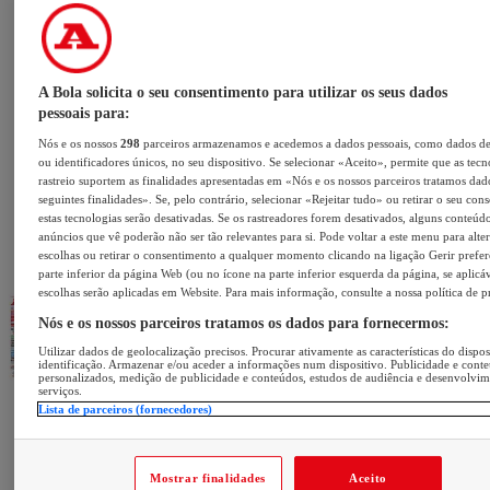
A Bola solicita o seu consentimento para utilizar os seus dados
pessoais para:
Nós e os nossos
298
parceiros armazenamos e acedemos a dados pessoais, como dados d
ou identificadores únicos, no seu dispositivo. Se selecionar «Aceito», permite que as tecn
rastreio suportem as finalidades apresentadas em «Nós e os nossos parceiros tratamos dad
seguintes finalidades». Se, pelo contrário, selecionar «Rejeitar tudo» ou retirar o seu con
estas tecnologias serão desativadas. Se os rastreadores forem desativados, alguns conteúd
anúncios que vê poderão não ser tão relevantes para si. Pode voltar a este menu para alter
escolhas ou retirar o consentimento a qualquer momento clicando na ligação Gerir prefer
parte inferior da página Web (ou no ícone na parte inferior esquerda da página, se aplicáv
escolhas serão aplicadas em Website. Para mais informação, consulte a nossa política de p
Nós e os nossos parceiros tratamos os dados para fornecermos:
Utilizar dados de geolocalização precisos. Procurar ativamente as características do dispos
identificação. Armazenar e/ou aceder a informações num dispositivo. Publicidade e cont
personalizados, medição de publicidade e conteúdos, estudos de audiência e desenvolvi
serviços.
Lista de parceiros (fornecedores)
Mostrar finalidades
Aceito