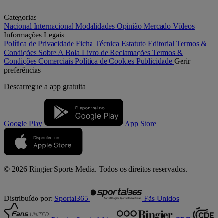
Categorias
Nacional
Internacional
Modalidades
Opinião
Mercado
Vídeos
Informações Legais
Política de Privacidade
Ficha Técnica
Estatuto Editorial
Termos &
Condições
Sobre A Bola
Livro de Reclamações
Termos &
Condições Comerciais
Política de Cookies
Publicidade
Gerir
preferências
Descarregue a
app gratuita
Google Play
App Store
© 2026 Ringier Sports Media. Todos os direitos reservados.
Distribuído por:
Sportal365
Fãs Unidos