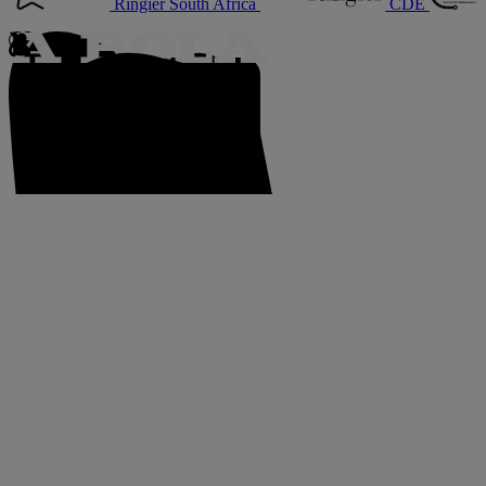
Ringier South Africa
CDE