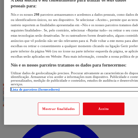
A Bola solicita o seu consentimento para utilizar os seus dados
pessoais para:
Nós e os nossos
298
parceiros armazenamos e acedemos a dados pessoais, como dados d
ou identificadores únicos, no seu dispositivo. Se selecionar «Aceito», permite que as tecn
rastreio suportem as finalidades apresentadas em «Nós e os nossos parceiros tratamos dad
seguintes finalidades». Se, pelo contrário, selecionar «Rejeitar tudo» ou retirar o seu con
estas tecnologias serão desativadas. Se os rastreadores forem desativados, alguns conteúd
anúncios que vê poderão não ser tão relevantes para si. Pode voltar a este menu para alter
escolhas ou retirar o consentimento a qualquer momento clicando na ligação Gerir prefer
parte inferior da página Web (ou no ícone na parte inferior esquerda da página, se aplicáv
escolhas serão aplicadas em Website. Para mais informação, consulte a nossa política de p
Nós e os nossos parceiros tratamos os dados para fornecermos:
Utilizar dados de geolocalização precisos. Procurar ativamente as características do dispos
identificação. Armazenar e/ou aceder a informações num dispositivo. Publicidade e cont
personalizados, medição de publicidade e conteúdos, estudos de audiência e desenvolvi
serviços.
Lista de parceiros (fornecedores)
Mostrar finalidades
Aceito