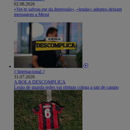
02.08.2026
«Ver-te salvou-me da depressão», «lenda»: adeptos deixam
mensagens a Messi
// Internacional //
31.07.2026
A BOLA DESCOMPLICA
Lesão de guarda-redes vai obrigar colega a sair de campo