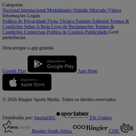
Categorias
Nacional
Internacional
Modalidades
Opinião
Mercado
Vídeos
Informações Legais
Política de Privacidade
Ficha Técnica
Estatuto Editorial
Termos &
Condições
Sobre A Bola
Livro de Reclamações
Termos &
Condições Comerciais
Política de Cookies
Publicidade
Gerir
preferências
Descarregue a
app gratuita
Google Play
App Store
© 2026 Ringier Sports Media. Todos os direitos reservados.
Distribuído por:
Sportal365
Fãs Unidos
Ringier South Africa
CDE