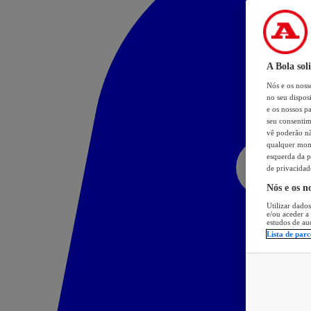
A Bola sol
Nós e os nos
no seu dispos
e os nossos pa
seu consentim
vê poderão não
qualquer mome
esquerda da p
de privacidad
Nós e os n
Utilizar dados
e/ou aceder a
estudos de au
Lista de parc