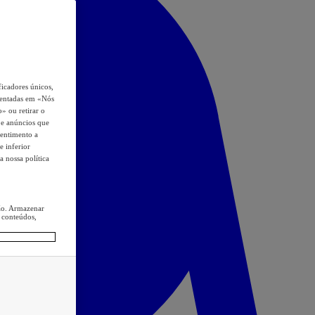
icadores únicos,
esentadas em «Nós
o» ou retirar o
s e anúncios que
sentimento a
e inferior
a nossa política
ção. Armazenar
 conteúdos,