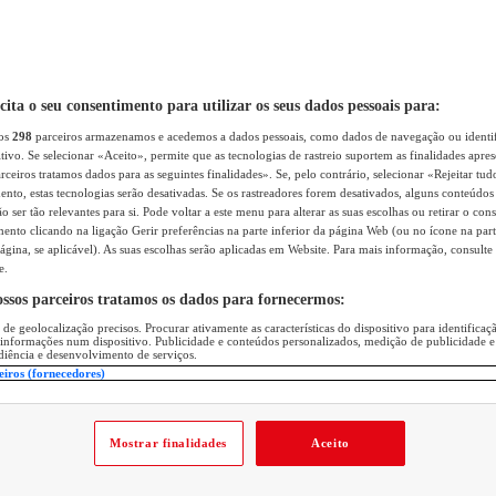
icita o seu consentimento para utilizar os seus dados pessoais para:
sos
298
parceiros armazenamos e acedemos a dados pessoais, como dados de navegação ou identif
itivo. Se selecionar «Aceito», permite que as tecnologias de rastreio suportem as finalidades apr
rceiros tratamos dados para as seguintes finalidades». Se, pelo contrário, selecionar «Rejeitar tud
ento, estas tecnologias serão desativadas. Se os rastreadores forem desativados, alguns conteúdo
 ser tão relevantes para si. Pode voltar a este menu para alterar as suas escolhas ou retirar o con
nto clicando na ligação Gerir preferências na parte inferior da página Web (ou no ícone na part
ágina, se aplicável). As suas escolhas serão aplicadas em Website. Para mais informação, consulte 
e.
ossos parceiros tratamos os dados para fornecermos:
 de geolocalização precisos. Procurar ativamente as características do dispositivo para identifica
 informações num dispositivo. Publicidade e conteúdos personalizados, medição de publicidade e
diência e desenvolvimento de serviços.
eiros (fornecedores)
Mostrar finalidades
Aceito