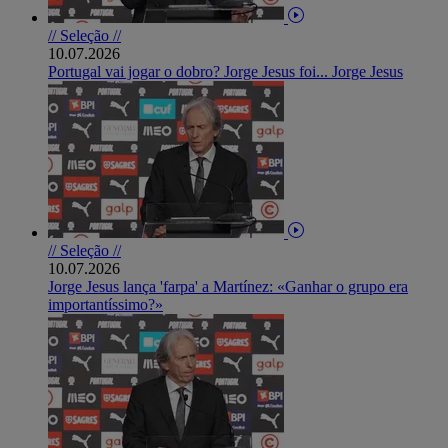
// Seleção //
10.07.2026
Portugal vai jogar o dobro? Jorge Jesus foi... Jorge Jesus
// Seleção //
10.07.2026
Jorge Jesus lança 'farpa' a Martínez: «Ganhar o grupo era
importantíssimo?»