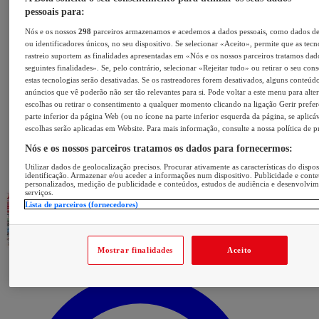
pessoais para:
Nós e os nossos
298
parceiros armazenamos e acedemos a dados pessoais, como dados d
ou identificadores únicos, no seu dispositivo. Se selecionar «Aceito», permite que as tecn
rastreio suportem as finalidades apresentadas em «Nós e os nossos parceiros tratamos dad
seguintes finalidades». Se, pelo contrário, selecionar «Rejeitar tudo» ou retirar o seu con
estas tecnologias serão desativadas. Se os rastreadores forem desativados, alguns conteúd
anúncios que vê poderão não ser tão relevantes para si. Pode voltar a este menu para alter
escolhas ou retirar o consentimento a qualquer momento clicando na ligação Gerir prefer
parte inferior da página Web (ou no ícone na parte inferior esquerda da página, se aplicáv
escolhas serão aplicadas em Website. Para mais informação, consulte a nossa política de p
Nós e os nossos parceiros tratamos os dados para fornecermos:
Utilizar dados de geolocalização precisos. Procurar ativamente as características do dispos
identificação. Armazenar e/ou aceder a informações num dispositivo. Publicidade e cont
personalizados, medição de publicidade e conteúdos, estudos de audiência e desenvolvi
serviços.
Lista de parceiros (fornecedores)
Mostrar finalidades
Aceito