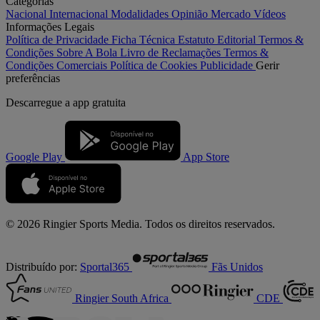
Categorias
Nacional
Internacional
Modalidades
Opinião
Mercado
Vídeos
Informações Legais
Política de Privacidade
Ficha Técnica
Estatuto Editorial
Termos &
Condições
Sobre A Bola
Livro de Reclamações
Termos &
Condições Comerciais
Política de Cookies
Publicidade
Gerir
preferências
Descarregue a
app gratuita
Google Play
App Store
© 2026 Ringier Sports Media. Todos os direitos reservados.
Distribuído por:
Sportal365
Fãs Unidos
Ringier South Africa
CDE