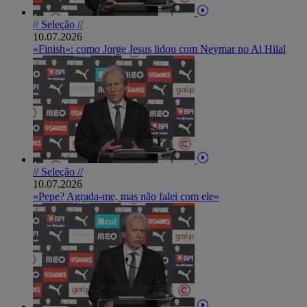
// Seleção //
10.07.2026
«Finish»: como Jorge Jesus lidou com Neymar no Al Hilal
// Seleção //
10.07.2026
«Pepe? Agrada-me, mas não falei com ele»