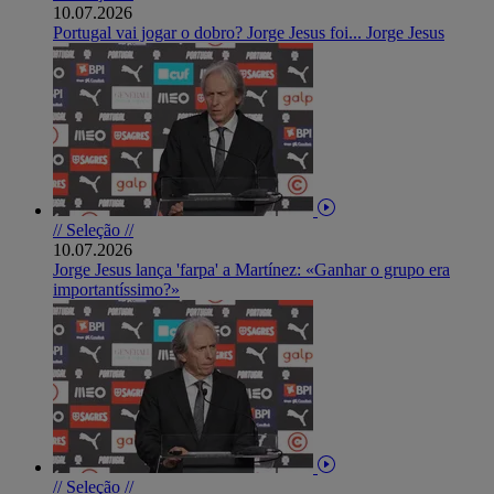
10.07.2026
Portugal vai jogar o dobro? Jorge Jesus foi... Jorge Jesus
// Seleção //
10.07.2026
Jorge Jesus lança 'farpa' a Martínez: «Ganhar o grupo era
importantíssimo?»
// Seleção //