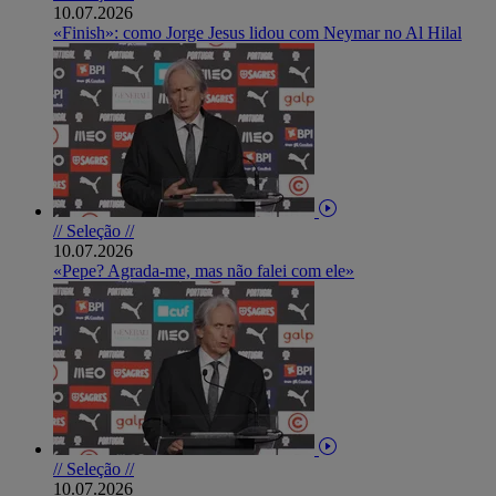
10.07.2026
«Finish»: como Jorge Jesus lidou com Neymar no Al Hilal
// Seleção //
10.07.2026
«Pepe? Agrada-me, mas não falei com ele»
// Seleção //
10.07.2026