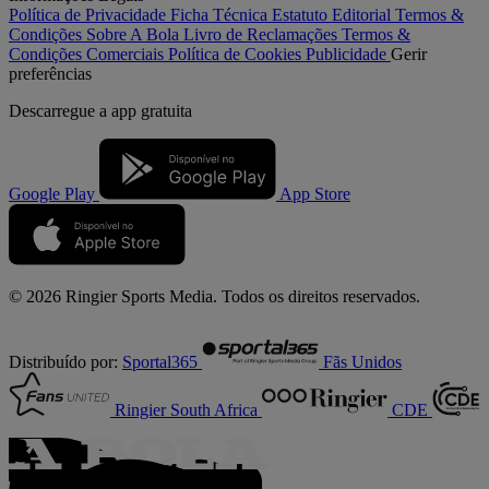
Política de Privacidade
Ficha Técnica
Estatuto Editorial
Termos &
Condições
Sobre A Bola
Livro de Reclamações
Termos &
Condições Comerciais
Política de Cookies
Publicidade
Gerir
preferências
Descarregue a
app gratuita
Google Play
App Store
© 2026 Ringier Sports Media. Todos os direitos reservados.
Distribuído por:
Sportal365
Fãs Unidos
Ringier South Africa
CDE