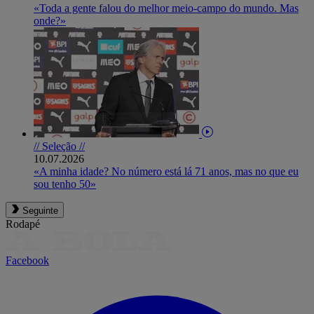
«Toda a gente falou do melhor meio-campo do mundo. Mas
onde?»
// Seleção //
10.07.2026
«A minha idade? No número está lá 71 anos, mas no que eu
sou tenho 50»
Seguinte
Rodapé
Facebook