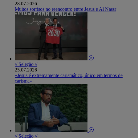
28.07.2026
Muitos sorrisos no reencontro entre Jesus e Al Nassr
// Seleção //
25.07.2026
«Jesus é extremamente carismático, único em termos de
carisma»
// Seleção //