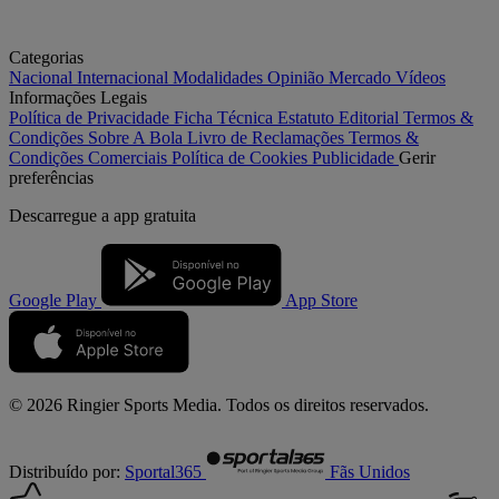
Categorias
Nacional
Internacional
Modalidades
Opinião
Mercado
Vídeos
Informações Legais
Política de Privacidade
Ficha Técnica
Estatuto Editorial
Termos &
Condições
Sobre A Bola
Livro de Reclamações
Termos &
Condições Comerciais
Política de Cookies
Publicidade
Gerir
preferências
Descarregue a
app gratuita
Google Play
App Store
© 2026 Ringier Sports Media. Todos os direitos reservados.
Distribuído por:
Sportal365
Fãs Unidos