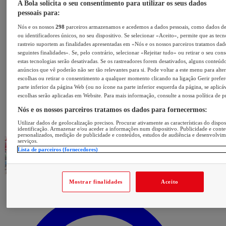
A Bola solicita o seu consentimento para utilizar os seus dados
pessoais para:
Nós e os nossos
298
parceiros armazenamos e acedemos a dados pessoais, como dados d
ou identificadores únicos, no seu dispositivo. Se selecionar «Aceito», permite que as tecn
rastreio suportem as finalidades apresentadas em «Nós e os nossos parceiros tratamos dad
seguintes finalidades». Se, pelo contrário, selecionar «Rejeitar tudo» ou retirar o seu con
estas tecnologias serão desativadas. Se os rastreadores forem desativados, alguns conteúd
anúncios que vê poderão não ser tão relevantes para si. Pode voltar a este menu para alter
escolhas ou retirar o consentimento a qualquer momento clicando na ligação Gerir prefer
parte inferior da página Web (ou no ícone na parte inferior esquerda da página, se aplicáv
escolhas serão aplicadas em Website. Para mais informação, consulte a nossa política de p
Nós e os nossos parceiros tratamos os dados para fornecermos:
Utilizar dados de geolocalização precisos. Procurar ativamente as características do dispos
identificação. Armazenar e/ou aceder a informações num dispositivo. Publicidade e cont
personalizados, medição de publicidade e conteúdos, estudos de audiência e desenvolvi
serviços.
Lista de parceiros (fornecedores)
Mostrar finalidades
Aceito