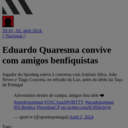
20:10 - 02. abril 2024.
// Nacional //
Eduardo Quaresma convive
com amigos benfiquistas
Jogador do Sporting esteve à conversa com António Silva, João
Neves e Tiago Gouveia, no relvado da Luz, antes do dérbi da Taça
de Portugal
Adversários dentro de campo, amigos fora dele ❤️
#sporttvportugal
#TAÇAnaSPORTTV
#taçadeportugal
#SLBenfica
#SportingCP
pic.twitter.com/IGHI4cbryh
— sport tv (@sporttvportugal)
April 2, 2024
Tags: