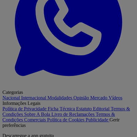
Categorias
Nacional
Internacional
Modalidades
Opinião
Mercado
Vídeos
Informações Legais
Política de Privacidade
Ficha Técnica
Estatuto Editorial
Termos &
Condições
Sobre A Bola
Livro de Reclamações
Termos &
Condições Comerciais
Política de Cookies
Publicidade
Gerir
preferências
Descarregue a
app gratuita