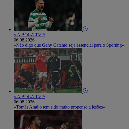
// A BOLA TV //
06.08.2026
«Não digo que Geny Catamo seja essencial para o Sporting»
// A BOLA TV //
06.08.2026
«Tomás Araújo tem sido muito propenso a lesões»