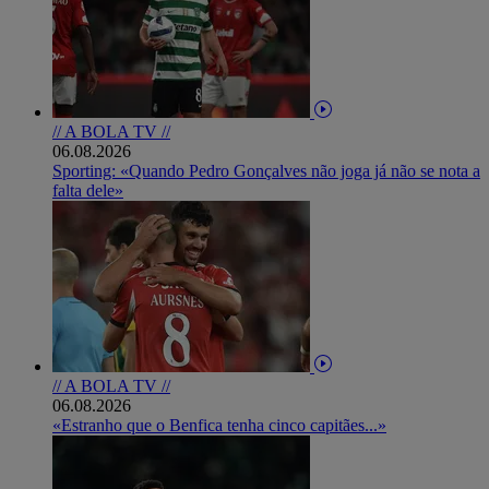
// A BOLA TV //
06.08.2026
Sporting: «Quando Pedro Gonçalves não joga já não se nota a
falta dele»
// A BOLA TV //
06.08.2026
«Estranho que o Benfica tenha cinco capitães...»