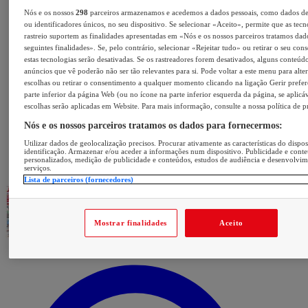
Nós e os nossos
298
parceiros armazenamos e acedemos a dados pessoais, como dados d
ou identificadores únicos, no seu dispositivo. Se selecionar «Aceito», permite que as tecn
rastreio suportem as finalidades apresentadas em «Nós e os nossos parceiros tratamos dad
seguintes finalidades». Se, pelo contrário, selecionar «Rejeitar tudo» ou retirar o seu con
estas tecnologias serão desativadas. Se os rastreadores forem desativados, alguns conteúd
anúncios que vê poderão não ser tão relevantes para si. Pode voltar a este menu para alter
escolhas ou retirar o consentimento a qualquer momento clicando na ligação Gerir prefer
parte inferior da página Web (ou no ícone na parte inferior esquerda da página, se aplicáv
escolhas serão aplicadas em Website. Para mais informação, consulte a nossa política de p
Nós e os nossos parceiros tratamos os dados para fornecermos:
Utilizar dados de geolocalização precisos. Procurar ativamente as características do dispos
identificação. Armazenar e/ou aceder a informações num dispositivo. Publicidade e cont
personalizados, medição de publicidade e conteúdos, estudos de audiência e desenvolvi
serviços.
Lista de parceiros (fornecedores)
Mostrar finalidades
Aceito