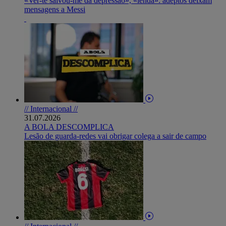
«Ver-te salvou-me da depressão», «lenda»: adeptos deixam
mensagens a Messi
// Internacional //
31.07.2026
A BOLA DESCOMPLICA
Lesão de guarda-redes vai obrigar colega a sair de campo