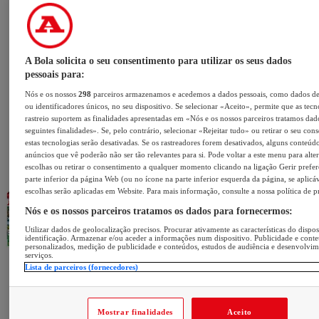
A Bola solicita o seu consentimento para utilizar os seus dados
pessoais para:
Nós e os nossos
298
parceiros armazenamos e acedemos a dados pessoais, como dados d
ou identificadores únicos, no seu dispositivo. Se selecionar «Aceito», permite que as tecn
rastreio suportem as finalidades apresentadas em «Nós e os nossos parceiros tratamos dad
seguintes finalidades». Se, pelo contrário, selecionar «Rejeitar tudo» ou retirar o seu con
estas tecnologias serão desativadas. Se os rastreadores forem desativados, alguns conteúd
anúncios que vê poderão não ser tão relevantes para si. Pode voltar a este menu para alter
escolhas ou retirar o consentimento a qualquer momento clicando na ligação Gerir prefer
parte inferior da página Web (ou no ícone na parte inferior esquerda da página, se aplicáv
escolhas serão aplicadas em Website. Para mais informação, consulte a nossa política de p
Nós e os nossos parceiros tratamos os dados para fornecermos:
Utilizar dados de geolocalização precisos. Procurar ativamente as características do dispos
identificação. Armazenar e/ou aceder a informações num dispositivo. Publicidade e cont
personalizados, medição de publicidade e conteúdos, estudos de audiência e desenvolvi
serviços.
Lista de parceiros (fornecedores)
Mostrar finalidades
Aceito