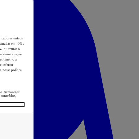
icadores únicos,
esentadas em «Nós
o» ou retirar o
s e anúncios que
sentimento a
e inferior
a nossa política
ção. Armazenar
 conteúdos,