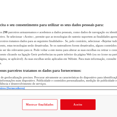
icita o seu consentimento para utilizar os seus dados pessoais para:
sos
298
parceiros armazenamos e acedemos a dados pessoais, como dados de navegação ou identif
itivo. Se selecionar «Aceito», permite que as tecnologias de rastreio suportem as finalidades apr
rceiros tratamos dados para as seguintes finalidades». Se, pelo contrário, selecionar «Rejeitar tud
ento, estas tecnologias serão desativadas. Se os rastreadores forem desativados, alguns conteúdo
 ser tão relevantes para si. Pode voltar a este menu para alterar as suas escolhas ou retirar o con
nto clicando na ligação Gerir preferências na parte inferior da página Web (ou no ícone na part
ágina, se aplicável). As suas escolhas serão aplicadas em Website. Para mais informação, consulte 
e.
ossos parceiros tratamos os dados para fornecermos:
 de geolocalização precisos. Procurar ativamente as características do dispositivo para identifica
 informações num dispositivo. Publicidade e conteúdos personalizados, medição de publicidade e
diência e desenvolvimento de serviços.
eiros (fornecedores)
Mostrar finalidades
Aceito