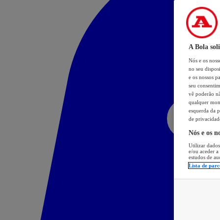
A Bola sol
Nós e os nos
no seu dispos
e os nossos pa
seu consentim
vê poderão não
qualquer mome
esquerda da p
de privacidad
Nós e os n
Utilizar dados
e/ou aceder a
estudos de au
Lista de parc