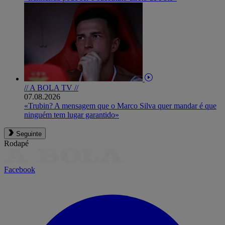
// A BOLA TV //
07.08.2026
«Trubin? A mensagem que o Marco Silva quer mandar é que
ninguém tem lugar garantido»
Seguinte
Rodapé
Facebook