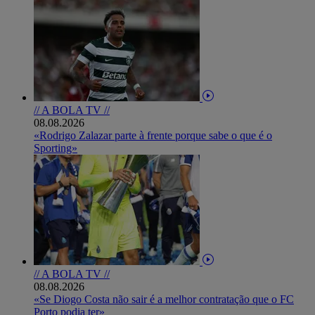
// A BOLA TV //
08.08.2026
«Rodrigo Zalazar parte à frente porque sabe o que é o
Sporting»
// A BOLA TV //
08.08.2026
«Se Diogo Costa não sair é a melhor contratação que o FC
Porto podia ter»