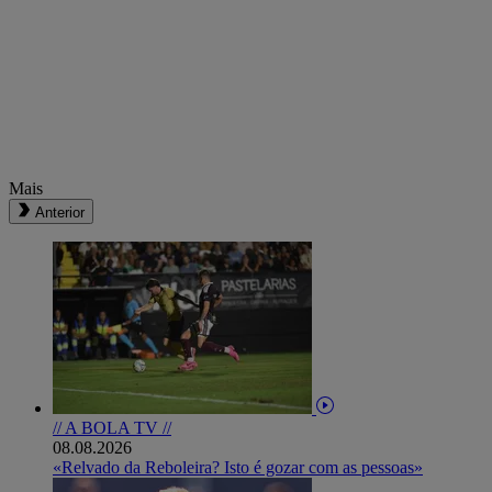
Mais
Anterior
// A BOLA TV //
08.08.2026
«Relvado da Reboleira? Isto é gozar com as pessoas»