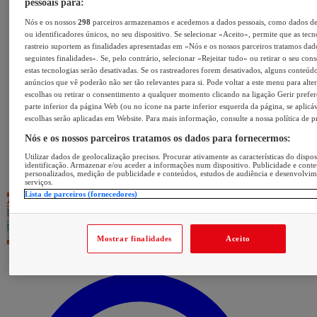
pessoais para:
Nós e os nossos
298
parceiros armazenamos e acedemos a dados pessoais, como dados d
ou identificadores únicos, no seu dispositivo. Se selecionar «Aceito», permite que as tecn
rastreio suportem as finalidades apresentadas em «Nós e os nossos parceiros tratamos dad
seguintes finalidades». Se, pelo contrário, selecionar «Rejeitar tudo» ou retirar o seu con
estas tecnologias serão desativadas. Se os rastreadores forem desativados, alguns conteúd
anúncios que vê poderão não ser tão relevantes para si. Pode voltar a este menu para alter
escolhas ou retirar o consentimento a qualquer momento clicando na ligação Gerir prefer
parte inferior da página Web (ou no ícone na parte inferior esquerda da página, se aplicáv
escolhas serão aplicadas em Website. Para mais informação, consulte a nossa política de p
Nós e os nossos parceiros tratamos os dados para fornecermos:
Utilizar dados de geolocalização precisos. Procurar ativamente as características do dispos
identificação. Armazenar e/ou aceder a informações num dispositivo. Publicidade e cont
personalizados, medição de publicidade e conteúdos, estudos de audiência e desenvolvi
serviços.
Lista de parceiros (fornecedores)
Mostrar finalidades
Aceito