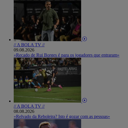
// A BOLA TV //
09.08.2026
«Recado de Rui Borges é para os jogadores que entraram»
// A BOLA TV //
08.08.2026
«Relvado da Reboleira? Isto é gozar com as pessoas»