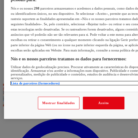
Nós e os nossos
298
parceiros armazenamos e acedemos a dados pessoais, como dados d
ou identificadores únicos, no seu dispositivo. Se selecionar «Aceito», permite que as tecn
rastreio suportem as finalidades apresentadas em «Nós e os nossos parceiros tratamos dad
seguintes finalidades». Se, pelo contrário, selecionar «Rejeitar tudo» ou retirar o seu con
estas tecnologias serão desativadas. Se os rastreadores forem desativados, alguns conteúd
anúncios que vê poderão não ser tão relevantes para si. Pode voltar a este menu para alter
escolhas ou retirar o consentimento a qualquer momento clicando na ligação Gerir prefer
parte inferior da página Web (ou no ícone na parte inferior esquerda da página, se aplicáv
escolhas serão aplicadas em Website. Para mais informação, consulte a nossa política de p
Nós e os nossos parceiros tratamos os dados para fornecermos:
Utilizar dados de geolocalização precisos. Procurar ativamente as características do dispos
identificação. Armazenar e/ou aceder a informações num dispositivo. Publicidade e cont
personalizados, medição de publicidade e conteúdos, estudos de audiência e desenvolvi
serviços.
Lista de parceiros (fornecedores)
Mostrar finalidades
Aceito