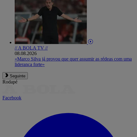
// A BOLA TV //
08.08.2026
«Marco Silva já provou que quer assumir as rédeas com uma
liderança forte»
Seguinte
Rodapé
Facebook