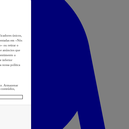
icadores únicos,
esentadas em «Nós
o» ou retirar o
s e anúncios que
sentimento a
e inferior
a nossa política
ção. Armazenar
 conteúdos,