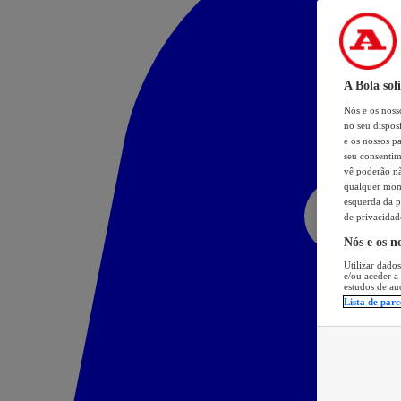
A Bola sol
Nós e os nos
no seu dispos
e os nossos pa
seu consentim
vê poderão não
qualquer mome
esquerda da p
de privacidad
Nós e os n
Utilizar dados
e/ou aceder a
estudos de au
Lista de parc