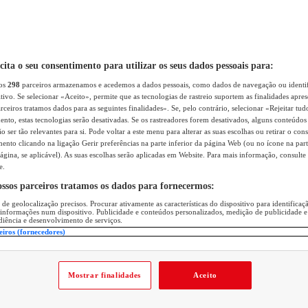
icita o seu consentimento para utilizar os seus dados pessoais para:
sos
298
parceiros armazenamos e acedemos a dados pessoais, como dados de navegação ou identif
itivo. Se selecionar «Aceito», permite que as tecnologias de rastreio suportem as finalidades apr
rceiros tratamos dados para as seguintes finalidades». Se, pelo contrário, selecionar «Rejeitar tud
ento, estas tecnologias serão desativadas. Se os rastreadores forem desativados, alguns conteúdo
 ser tão relevantes para si. Pode voltar a este menu para alterar as suas escolhas ou retirar o con
nto clicando na ligação Gerir preferências na parte inferior da página Web (ou no ícone na part
ágina, se aplicável). As suas escolhas serão aplicadas em Website. Para mais informação, consulte 
e.
ossos parceiros tratamos os dados para fornecermos:
 de geolocalização precisos. Procurar ativamente as características do dispositivo para identifica
 informações num dispositivo. Publicidade e conteúdos personalizados, medição de publicidade e
diência e desenvolvimento de serviços.
eiros (fornecedores)
Mostrar finalidades
Aceito