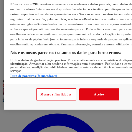
Nós e os nossos
298
parceiros armazenamos e acedemos a dados pessoais, como dados d
ou identificadores únicos, no seu dispositivo. Se selecionar «Aceito», permite que as tecn
rastreio suportem as finalidades apresentadas em «Nós e os nossos parceiros tratamos dad
seguintes finalidades». Se, pelo contrário, selecionar «Rejeitar tudo» ou retirar o seu con
estas tecnologias serão desativadas. Se os rastreadores forem desativados, alguns conteúd
anúncios que vê poderão não ser tão relevantes para si. Pode voltar a este menu para alter
escolhas ou retirar o consentimento a qualquer momento clicando na ligação Gerir prefer
parte inferior da página Web (ou no ícone na parte inferior esquerda da página, se aplicáv
escolhas serão aplicadas em Website. Para mais informação, consulte a nossa política de p
Nós e os nossos parceiros tratamos os dados para fornecermos:
Utilizar dados de geolocalização precisos. Procurar ativamente as características do dispos
identificação. Armazenar e/ou aceder a informações num dispositivo. Publicidade e cont
personalizados, medição de publicidade e conteúdos, estudos de audiência e desenvolvi
serviços.
Lista de parceiros (fornecedores)
Mostrar finalidades
Aceito