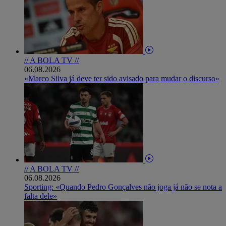
// A BOLA TV //
06.08.2026
«Marco Silva já deve ter sido avisado para mudar o discurso»
// A BOLA TV //
06.08.2026
Sporting: «Quando Pedro Gonçalves não joga já não se nota a
falta dele»