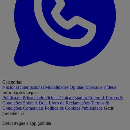
Categorias
Nacional
Internacional
Modalidades
Opinião
Mercado
Vídeos
Informações Legais
Política de Privacidade
Ficha Técnica
Estatuto Editorial
Termos &
Condições
Sobre A Bola
Livro de Reclamações
Termos &
Condições Comerciais
Política de Cookies
Publicidade
Gerir
preferências
Descarregue a
app gratuita