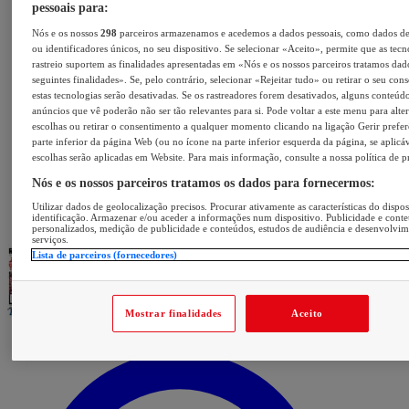
pessoais para:
Nós e os nossos
298
parceiros armazenamos e acedemos a dados pessoais, como dados d
ou identificadores únicos, no seu dispositivo. Se selecionar «Aceito», permite que as tecn
rastreio suportem as finalidades apresentadas em «Nós e os nossos parceiros tratamos dad
seguintes finalidades». Se, pelo contrário, selecionar «Rejeitar tudo» ou retirar o seu con
estas tecnologias serão desativadas. Se os rastreadores forem desativados, alguns conteúd
anúncios que vê poderão não ser tão relevantes para si. Pode voltar a este menu para alter
escolhas ou retirar o consentimento a qualquer momento clicando na ligação Gerir prefer
parte inferior da página Web (ou no ícone na parte inferior esquerda da página, se aplicáv
escolhas serão aplicadas em Website. Para mais informação, consulte a nossa política de p
Nós e os nossos parceiros tratamos os dados para fornecermos:
Utilizar dados de geolocalização precisos. Procurar ativamente as características do dispos
identificação. Armazenar e/ou aceder a informações num dispositivo. Publicidade e cont
personalizados, medição de publicidade e conteúdos, estudos de audiência e desenvolvi
serviços.
Lista de parceiros (fornecedores)
Mostrar finalidades
Aceito