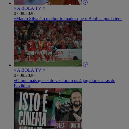
// A BOLA TV //
07.08.2026
«Marco Silva é o melhor treinador que o Benfica podia ter»
// A BOLA TV //
07.08.2026
«O que mais gostei de ver foram os 4 jogadores atrás de
Pavlidis»