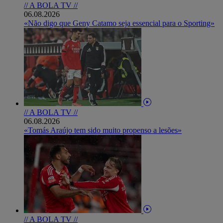
// A BOLA TV //
06.08.2026
«Não digo que Geny Catamo seja essencial para o Sporting»
// A BOLA TV //
06.08.2026
«Tomás Araújo tem sido muito propenso a lesões»
// A BOLA TV //