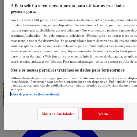
A Bola solicita o seu consentimento para utilizar os seus dados
pessoais para:
Nós e os nossos
298
parceiros armazenamos e acedemos a dados pessoais, como dados d
ou identificadores únicos, no seu dispositivo. Se selecionar «Aceito», permite que as tecn
rastreio suportem as finalidades apresentadas em «Nós e os nossos parceiros tratamos dad
seguintes finalidades». Se, pelo contrário, selecionar «Rejeitar tudo» ou retirar o seu con
estas tecnologias serão desativadas. Se os rastreadores forem desativados, alguns conteúd
anúncios que vê poderão não ser tão relevantes para si. Pode voltar a este menu para alter
escolhas ou retirar o consentimento a qualquer momento clicando na ligação Gerir prefer
parte inferior da página Web (ou no ícone na parte inferior esquerda da página, se aplicáv
escolhas serão aplicadas em Website. Para mais informação, consulte a nossa política de p
Nós e os nossos parceiros tratamos os dados para fornecermos:
Utilizar dados de geolocalização precisos. Procurar ativamente as características do dispos
identificação. Armazenar e/ou aceder a informações num dispositivo. Publicidade e cont
personalizados, medição de publicidade e conteúdos, estudos de audiência e desenvolvi
serviços.
Lista de parceiros (fornecedores)
Mostrar finalidades
Aceito