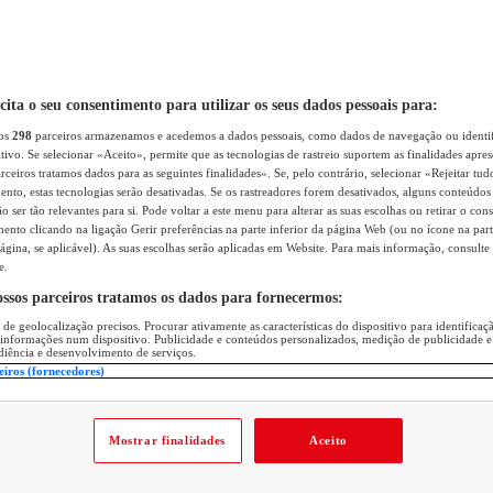
icita o seu consentimento para utilizar os seus dados pessoais para:
sos
298
parceiros armazenamos e acedemos a dados pessoais, como dados de navegação ou identif
itivo. Se selecionar «Aceito», permite que as tecnologias de rastreio suportem as finalidades apr
rceiros tratamos dados para as seguintes finalidades». Se, pelo contrário, selecionar «Rejeitar tud
ento, estas tecnologias serão desativadas. Se os rastreadores forem desativados, alguns conteúdo
 ser tão relevantes para si. Pode voltar a este menu para alterar as suas escolhas ou retirar o con
nto clicando na ligação Gerir preferências na parte inferior da página Web (ou no ícone na part
ágina, se aplicável). As suas escolhas serão aplicadas em Website. Para mais informação, consulte 
e.
ossos parceiros tratamos os dados para fornecermos:
 de geolocalização precisos. Procurar ativamente as características do dispositivo para identifica
 informações num dispositivo. Publicidade e conteúdos personalizados, medição de publicidade e
diência e desenvolvimento de serviços.
eiros (fornecedores)
Mostrar finalidades
Aceito