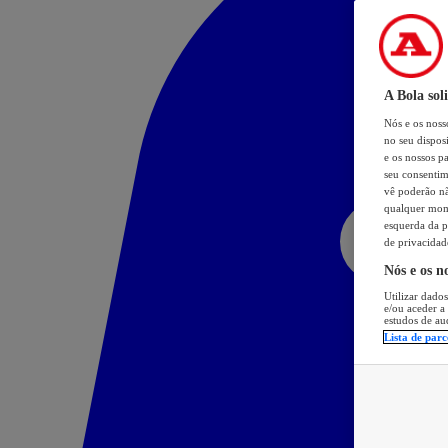
A Bola sol
Nós e os nos
no seu dispos
e os nossos pa
seu consentim
vê poderão não
qualquer mome
esquerda da p
de privacidad
Nós e os n
Utilizar dados
e/ou aceder a
estudos de au
Lista de parc