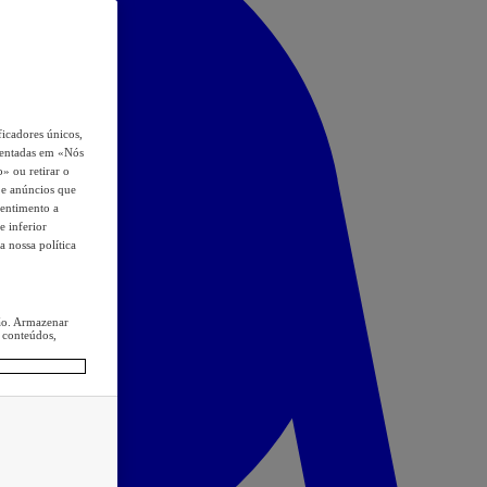
icadores únicos,
esentadas em «Nós
o» ou retirar o
s e anúncios que
sentimento a
e inferior
a nossa política
ção. Armazenar
 conteúdos,