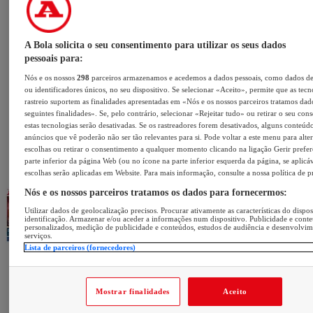
A Bola solicita o seu consentimento para utilizar os seus dados
pessoais para:
Nós e os nossos
298
parceiros armazenamos e acedemos a dados pessoais, como dados d
ou identificadores únicos, no seu dispositivo. Se selecionar «Aceito», permite que as tecn
rastreio suportem as finalidades apresentadas em «Nós e os nossos parceiros tratamos dad
seguintes finalidades». Se, pelo contrário, selecionar «Rejeitar tudo» ou retirar o seu con
estas tecnologias serão desativadas. Se os rastreadores forem desativados, alguns conteúd
anúncios que vê poderão não ser tão relevantes para si. Pode voltar a este menu para alter
escolhas ou retirar o consentimento a qualquer momento clicando na ligação Gerir prefer
parte inferior da página Web (ou no ícone na parte inferior esquerda da página, se aplicáv
escolhas serão aplicadas em Website. Para mais informação, consulte a nossa política de p
Nós e os nossos parceiros tratamos os dados para fornecermos:
Utilizar dados de geolocalização precisos. Procurar ativamente as características do dispos
identificação. Armazenar e/ou aceder a informações num dispositivo. Publicidade e cont
personalizados, medição de publicidade e conteúdos, estudos de audiência e desenvolvi
serviços.
Lista de parceiros (fornecedores)
Mostrar finalidades
Aceito