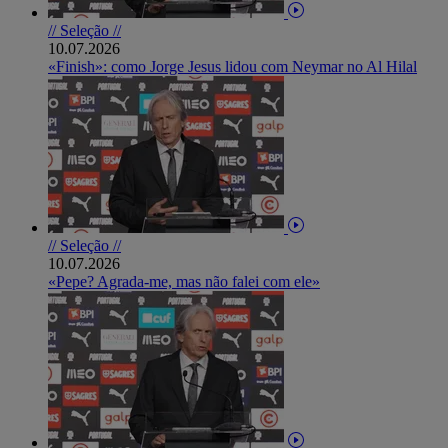
// Seleção //
10.07.2026
«Finish»: como Jorge Jesus lidou com Neymar no Al Hilal
// Seleção //
10.07.2026
«Pepe? Agrada-me, mas não falei com ele»