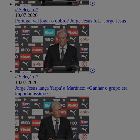
// Seleção //
10.07.2026
Portugal vai jogar o dobro? Jorge Jesus foi... Jorge Jesus
// Seleção //
10.07.2026
Jorge Jesus lança 'farpa' a Martínez: «Ganhar o grupo era
importantíssimo?»