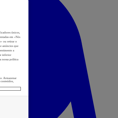
icadores únicos,
esentadas em «Nós
o» ou retirar o
s e anúncios que
sentimento a
e inferior
a nossa política
ção. Armazenar
 conteúdos,