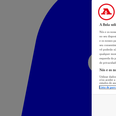
A Bola sol
Nós e os nos
no seu dispos
e os nossos pa
seu consentim
vê poderão não
qualquer mome
esquerda da p
de privacidad
Nós e os n
Utilizar dados
e/ou aceder a
estudos de au
Lista de parc