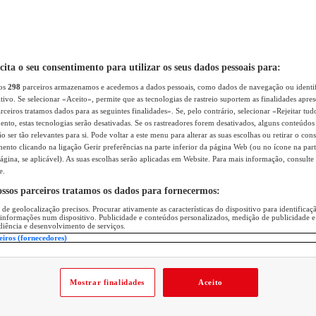
icita o seu consentimento para utilizar os seus dados pessoais para:
sos
298
parceiros armazenamos e acedemos a dados pessoais, como dados de navegação ou identif
itivo. Se selecionar «Aceito», permite que as tecnologias de rastreio suportem as finalidades apr
rceiros tratamos dados para as seguintes finalidades». Se, pelo contrário, selecionar «Rejeitar tud
ento, estas tecnologias serão desativadas. Se os rastreadores forem desativados, alguns conteúdo
 ser tão relevantes para si. Pode voltar a este menu para alterar as suas escolhas ou retirar o con
nto clicando na ligação Gerir preferências na parte inferior da página Web (ou no ícone na part
ágina, se aplicável). As suas escolhas serão aplicadas em Website. Para mais informação, consulte 
e.
ossos parceiros tratamos os dados para fornecermos:
 de geolocalização precisos. Procurar ativamente as características do dispositivo para identifica
 informações num dispositivo. Publicidade e conteúdos personalizados, medição de publicidade e
diência e desenvolvimento de serviços.
eiros (fornecedores)
Mostrar finalidades
Aceito