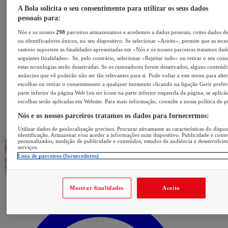
A Bola solicita o seu consentimento para utilizar os seus dados
pessoais para:
Nós e os nossos
298
parceiros armazenamos e acedemos a dados pessoais, como dados d
ou identificadores únicos, no seu dispositivo. Se selecionar «Aceito», permite que as tecn
rastreio suportem as finalidades apresentadas em «Nós e os nossos parceiros tratamos dad
seguintes finalidades». Se, pelo contrário, selecionar «Rejeitar tudo» ou retirar o seu con
estas tecnologias serão desativadas. Se os rastreadores forem desativados, alguns conteúd
anúncios que vê poderão não ser tão relevantes para si. Pode voltar a este menu para alter
escolhas ou retirar o consentimento a qualquer momento clicando na ligação Gerir prefer
parte inferior da página Web (ou no ícone na parte inferior esquerda da página, se aplicáv
escolhas serão aplicadas em Website. Para mais informação, consulte a nossa política de p
Nós e os nossos parceiros tratamos os dados para fornecermos:
Utilizar dados de geolocalização precisos. Procurar ativamente as características do dispos
identificação. Armazenar e/ou aceder a informações num dispositivo. Publicidade e cont
personalizados, medição de publicidade e conteúdos, estudos de audiência e desenvolvi
serviços.
Lista de parceiros (fornecedores)
Mostrar finalidades
Aceito