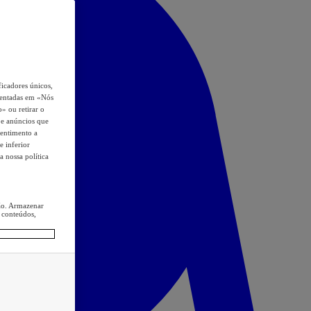
icadores únicos,
esentadas em «Nós
o» ou retirar o
s e anúncios que
sentimento a
e inferior
a nossa política
ção. Armazenar
 conteúdos,