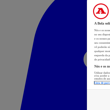
A Bola sol
Nós e os nos
no seu dispos
e os nossos pa
seu consentim
vê poderão não
qualquer mome
esquerda da p
de privacidad
Nós e os n
Utilizar dados
e/ou aceder a
estudos de au
Lista de parc