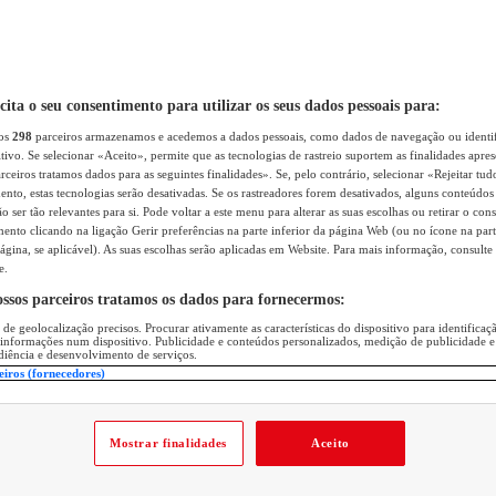
icita o seu consentimento para utilizar os seus dados pessoais para:
sos
298
parceiros armazenamos e acedemos a dados pessoais, como dados de navegação ou identif
itivo. Se selecionar «Aceito», permite que as tecnologias de rastreio suportem as finalidades apr
rceiros tratamos dados para as seguintes finalidades». Se, pelo contrário, selecionar «Rejeitar tud
ento, estas tecnologias serão desativadas. Se os rastreadores forem desativados, alguns conteúdo
 ser tão relevantes para si. Pode voltar a este menu para alterar as suas escolhas ou retirar o con
nto clicando na ligação Gerir preferências na parte inferior da página Web (ou no ícone na part
ágina, se aplicável). As suas escolhas serão aplicadas em Website. Para mais informação, consulte 
e.
ossos parceiros tratamos os dados para fornecermos:
 de geolocalização precisos. Procurar ativamente as características do dispositivo para identifica
 informações num dispositivo. Publicidade e conteúdos personalizados, medição de publicidade e
diência e desenvolvimento de serviços.
eiros (fornecedores)
Mostrar finalidades
Aceito