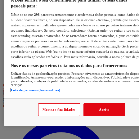
A Bola solicita o seu consentimento para utilizar os seus dados
pessoais para:
Nós e os nossos
298
parceiros armazenamos e acedemos a dados pessoais, como dados d
ou identificadores únicos, no seu dispositivo. Se selecionar «Aceito», permite que as tecn
rastreio suportem as finalidades apresentadas em «Nós e os nossos parceiros tratamos dad
seguintes finalidades». Se, pelo contrário, selecionar «Rejeitar tudo» ou retirar o seu con
estas tecnologias serão desativadas. Se os rastreadores forem desativados, alguns conteúd
anúncios que vê poderão não ser tão relevantes para si. Pode voltar a este menu para alter
escolhas ou retirar o consentimento a qualquer momento clicando na ligação Gerir prefer
parte inferior da página Web (ou no ícone na parte inferior esquerda da página, se aplicáv
escolhas serão aplicadas em Website. Para mais informação, consulte a nossa política de p
Nós e os nossos parceiros tratamos os dados para fornecermos:
Utilizar dados de geolocalização precisos. Procurar ativamente as características do dispos
identificação. Armazenar e/ou aceder a informações num dispositivo. Publicidade e cont
personalizados, medição de publicidade e conteúdos, estudos de audiência e desenvolvi
serviços.
Lista de parceiros (fornecedores)
Mostrar finalidades
Aceito