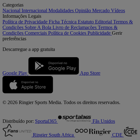
Categorias
Nacional
Internacional
Modalidades
Opinião
Mercado
Vídeos
Informações Legais
Política de Privacidade
Ficha Técnica
Estatuto Editorial
Termos &
Condições
Sobre A Bola
Livro de Reclamações
Termos &
Condições Comerciais
Política de Cookies
Publicidade
Gerir
preferências
Descarregue a
app gratuita
Google Play
App Store
© 2026 Ringier Sports Media. Todos os direitos reservados.
Distribuído por:
Sportal365
Fãs Unidos
Ringier South Africa
CDE