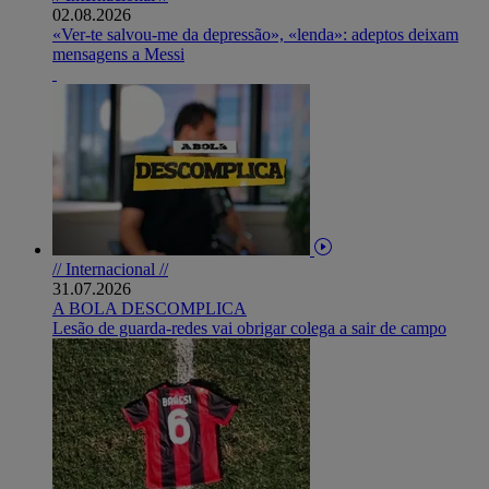
02.08.2026
«Ver-te salvou-me da depressão», «lenda»: adeptos deixam
mensagens a Messi
// Internacional //
31.07.2026
A BOLA DESCOMPLICA
Lesão de guarda-redes vai obrigar colega a sair de campo