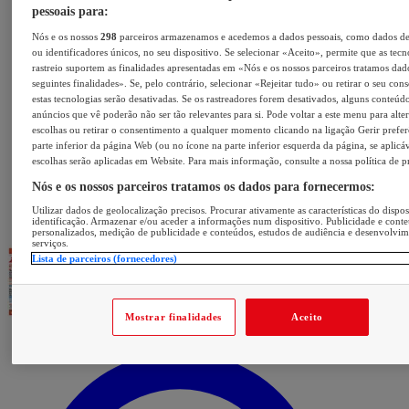
pessoais para:
Nós e os nossos
298
parceiros armazenamos e acedemos a dados pessoais, como dados d
ou identificadores únicos, no seu dispositivo. Se selecionar «Aceito», permite que as tecn
rastreio suportem as finalidades apresentadas em «Nós e os nossos parceiros tratamos dad
seguintes finalidades». Se, pelo contrário, selecionar «Rejeitar tudo» ou retirar o seu con
estas tecnologias serão desativadas. Se os rastreadores forem desativados, alguns conteúd
anúncios que vê poderão não ser tão relevantes para si. Pode voltar a este menu para alter
escolhas ou retirar o consentimento a qualquer momento clicando na ligação Gerir prefer
parte inferior da página Web (ou no ícone na parte inferior esquerda da página, se aplicáv
escolhas serão aplicadas em Website. Para mais informação, consulte a nossa política de p
Nós e os nossos parceiros tratamos os dados para fornecermos:
Utilizar dados de geolocalização precisos. Procurar ativamente as características do dispos
identificação. Armazenar e/ou aceder a informações num dispositivo. Publicidade e cont
personalizados, medição de publicidade e conteúdos, estudos de audiência e desenvolvi
serviços.
Lista de parceiros (fornecedores)
Mostrar finalidades
Aceito