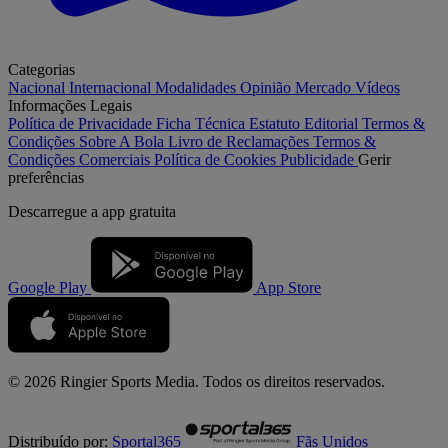
Categorias
Nacional
Internacional
Modalidades
Opinião
Mercado
Vídeos
Informações Legais
Política de Privacidade
Ficha Técnica
Estatuto Editorial
Termos &
Condições
Sobre A Bola
Livro de Reclamações
Termos &
Condições Comerciais
Política de Cookies
Publicidade
Gerir
preferências
Descarregue a
app gratuita
Google Play
App Store
© 2026 Ringier Sports Media. Todos os direitos reservados.
Distribuído por:
Sportal365
Fãs Unidos