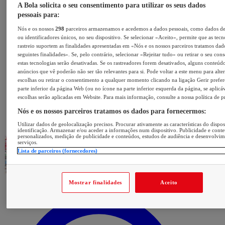
A Bola solicita o seu consentimento para utilizar os seus dados
pessoais para:
Nós e os nossos
298
parceiros armazenamos e acedemos a dados pessoais, como dados d
ou identificadores únicos, no seu dispositivo. Se selecionar «Aceito», permite que as tecn
rastreio suportem as finalidades apresentadas em «Nós e os nossos parceiros tratamos dad
seguintes finalidades». Se, pelo contrário, selecionar «Rejeitar tudo» ou retirar o seu con
estas tecnologias serão desativadas. Se os rastreadores forem desativados, alguns conteúd
anúncios que vê poderão não ser tão relevantes para si. Pode voltar a este menu para alter
escolhas ou retirar o consentimento a qualquer momento clicando na ligação Gerir prefer
parte inferior da página Web (ou no ícone na parte inferior esquerda da página, se aplicáv
escolhas serão aplicadas em Website. Para mais informação, consulte a nossa política de p
Nós e os nossos parceiros tratamos os dados para fornecermos:
Utilizar dados de geolocalização precisos. Procurar ativamente as características do dispos
identificação. Armazenar e/ou aceder a informações num dispositivo. Publicidade e cont
personalizados, medição de publicidade e conteúdos, estudos de audiência e desenvolvi
serviços.
Lista de parceiros (fornecedores)
Mostrar finalidades
Aceito