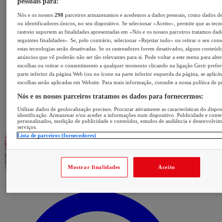
pessoais para:
Nós e os nossos
298
parceiros armazenamos e acedemos a dados pessoais, como dados d
ou identificadores únicos, no seu dispositivo. Se selecionar «Aceito», permite que as tecn
rastreio suportem as finalidades apresentadas em «Nós e os nossos parceiros tratamos dad
seguintes finalidades». Se, pelo contrário, selecionar «Rejeitar tudo» ou retirar o seu con
estas tecnologias serão desativadas. Se os rastreadores forem desativados, alguns conteúd
anúncios que vê poderão não ser tão relevantes para si. Pode voltar a este menu para alter
escolhas ou retirar o consentimento a qualquer momento clicando na ligação Gerir prefer
parte inferior da página Web (ou no ícone na parte inferior esquerda da página, se aplicáv
escolhas serão aplicadas em Website. Para mais informação, consulte a nossa política de p
Nós e os nossos parceiros tratamos os dados para fornecermos:
Utilizar dados de geolocalização precisos. Procurar ativamente as características do dispos
identificação. Armazenar e/ou aceder a informações num dispositivo. Publicidade e cont
personalizados, medição de publicidade e conteúdos, estudos de audiência e desenvolvi
serviços.
Lista de parceiros (fornecedores)
Mostrar finalidades
Aceito