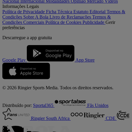
Nacional
Internacional
Modalidades
Opinião
Mercado
Vídeos
Informações Legais
Política de Privacidade
Ficha Técnica
Estatuto Editorial
Termos &
Condições
Sobre A Bola
Livro de Reclamações
Termos &
Condições Comerciais
Política de Cookies
Publicidade
Gerir
preferências
Descarregue a
app gratuita
Google Play
App Store
© 2026 Ringier Sports Media. Todos os direitos reservados.
Distribuído por:
Sportal365
Fãs Unidos
Ringier South Africa
CDE