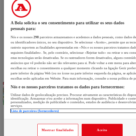
A Bola solicita o seu consentimento para utilizar os seus dados
pessoais para:
Nós e os nossos
298
parceiros armazenamos e acedemos a dados pessoais, como dados d
ou identificadores únicos, no seu dispositivo. Se selecionar «Aceito», permite que as tecn
rastreio suportem as finalidades apresentadas em «Nós e os nossos parceiros tratamos dad
seguintes finalidades». Se, pelo contrário, selecionar «Rejeitar tudo» ou retirar o seu con
estas tecnologias serão desativadas. Se os rastreadores forem desativados, alguns conteúd
anúncios que vê poderão não ser tão relevantes para si. Pode voltar a este menu para alter
escolhas ou retirar o consentimento a qualquer momento clicando na ligação Gerir prefer
parte inferior da página Web (ou no ícone na parte inferior esquerda da página, se aplicáv
escolhas serão aplicadas em Website. Para mais informação, consulte a nossa política de p
Nós e os nossos parceiros tratamos os dados para fornecermos:
Utilizar dados de geolocalização precisos. Procurar ativamente as características do dispos
identificação. Armazenar e/ou aceder a informações num dispositivo. Publicidade e cont
personalizados, medição de publicidade e conteúdos, estudos de audiência e desenvolvi
serviços.
Lista de parceiros (fornecedores)
Mostrar finalidades
Aceito