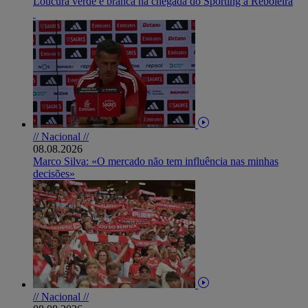
Loucura verde e branca na chegada do Sporting à Reboleira
// Nacional //
08.08.2026
Marco Silva: «O mercado não tem influência nas minhas
decisões»
// Nacional //