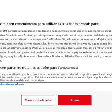
icita o seu consentimento para utilizar os seus dados pessoais para:
sos
298
parceiros armazenamos e acedemos a dados pessoais, como dados de navegação ou identif
itivo. Se selecionar «Aceito», permite que as tecnologias de rastreio suportem as finalidades apr
rceiros tratamos dados para as seguintes finalidades». Se, pelo contrário, selecionar «Rejeitar tud
ento, estas tecnologias serão desativadas. Se os rastreadores forem desativados, alguns conteúdo
 ser tão relevantes para si. Pode voltar a este menu para alterar as suas escolhas ou retirar o con
nto clicando na ligação Gerir preferências na parte inferior da página Web (ou no ícone na part
ágina, se aplicável). As suas escolhas serão aplicadas em Website. Para mais informação, consulte 
e.
ossos parceiros tratamos os dados para fornecermos:
 de geolocalização precisos. Procurar ativamente as características do dispositivo para identifica
 informações num dispositivo. Publicidade e conteúdos personalizados, medição de publicidade e
diência e desenvolvimento de serviços.
eiros (fornecedores)
Mostrar finalidades
Aceito