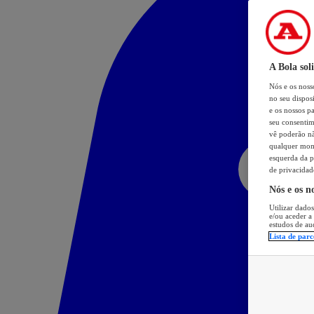
A Bola sol
Nós e os nos
no seu dispos
e os nossos pa
seu consentim
vê poderão não
qualquer mome
esquerda da p
de privacidad
Nós e os n
Utilizar dados
e/ou aceder a
estudos de au
Lista de parc