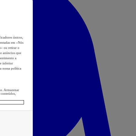
icadores únicos,
esentadas em «Nós
o» ou retirar o
s e anúncios que
sentimento a
e inferior
a nossa política
ção. Armazenar
 conteúdos,