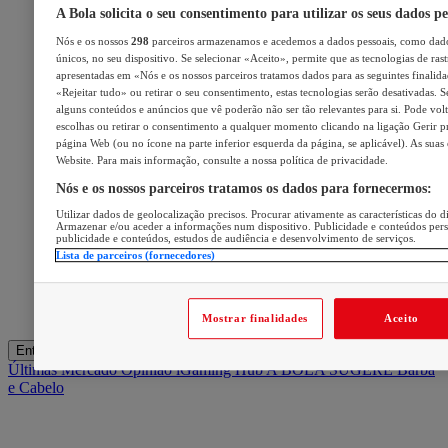
A Bola solicita o seu consentimento para utilizar os seus dados pe
Nós e os nossos
298
parceiros armazenamos e acedemos a dados pessoais, como dado
únicos, no seu dispositivo. Se selecionar «Aceito», permite que as tecnologias de ras
apresentadas em «Nós e os nossos parceiros tratamos dados para as seguintes finalidad
«Rejeitar tudo» ou retirar o seu consentimento, estas tecnologias serão desativadas. S
alguns conteúdos e anúncios que vê poderão não ser tão relevantes para si. Pode volta
escolhas ou retirar o consentimento a qualquer momento clicando na ligação Gerir pre
página Web (ou no ícone na parte inferior esquerda da página, se aplicável). As suas
Website. Para mais informação, consulte a nossa política de privacidade.
Nós e os nossos parceiros tratamos os dados para fornecermos:
Utilizar dados de geolocalização precisos. Procurar ativamente as características do di
Armazenar e/ou aceder a informações num dispositivo. Publicidade e conteúdos per
publicidade e conteúdos, estudos de audiência e desenvolvimento de serviços.
Lista de parceiros (fornecedores)
Mostrar finalidades
Aceito
Entrar
Últimas
Mercado
Opinião
iGaming Hub
A BOLA SUGERE
Barba
e Cabelo