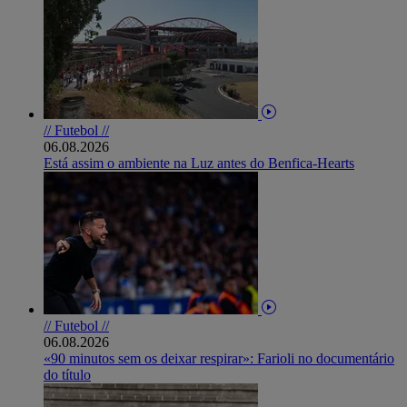
// Futebol //
06.08.2026
Está assim o ambiente na Luz antes do Benfica-Hearts
// Futebol //
06.08.2026
«90 minutos sem os deixar respirar»: Farioli no documentário
do título