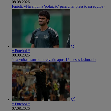
08.08.2026
Farioli: «Há alguma 'poluição' para criar pressão na equipa»
// Futebol //
08.08.2026
Jota volta a sorrir no relvado após 15 meses lesionado
// Futebol //
07.08.2026