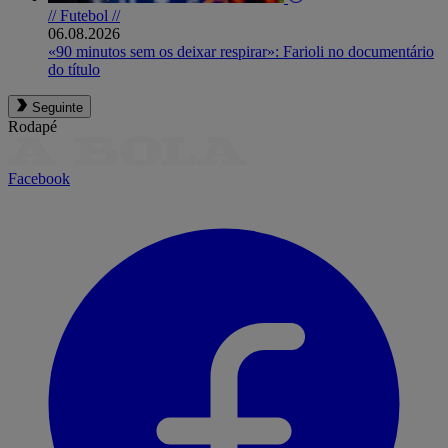
// Futebol //
06.08.2026
«90 minutos sem os deixar respirar»: Farioli no documentário
do título
Seguinte
Rodapé
Facebook