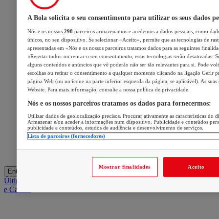
A Bola solicita o seu consentimento para utilizar os seus dados pe
Nós e os nossos
298
parceiros armazenamos e acedemos a dados pessoais, como dado
únicos, no seu dispositivo. Se selecionar «Aceito», permite que as tecnologias de ras
apresentadas em «Nós e os nossos parceiros tratamos dados para as seguintes finalidad
«Rejeitar tudo» ou retirar o seu consentimento, estas tecnologias serão desativadas. S
alguns conteúdos e anúncios que vê poderão não ser tão relevantes para si. Pode volta
escolhas ou retirar o consentimento a qualquer momento clicando na ligação Gerir pre
página Web (ou no ícone na parte inferior esquerda da página, se aplicável). As suas
Website. Para mais informação, consulte a nossa política de privacidade.
Nós e os nossos parceiros tratamos os dados para fornecermos:
Utilizar dados de geolocalização precisos. Procurar ativamente as características do di
Armazenar e/ou aceder a informações num dispositivo. Publicidade e conteúdos per
publicidade e conteúdos, estudos de audiência e desenvolvimento de serviços.
Lista de parceiros (fornecedores)
Mostrar finalidades
Aceito
Entrar
Últimas
Mercado
Opinião
iGaming Hub
A BOLA SUGERE
Barba
e Cabelo