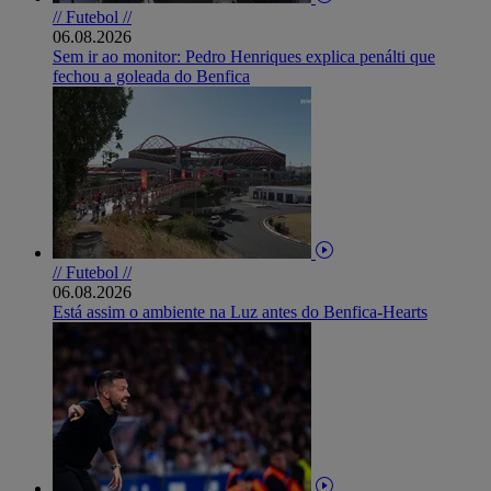
// Futebol //
06.08.2026
Sem ir ao monitor: Pedro Henriques explica penálti que
fechou a goleada do Benfica
// Futebol //
06.08.2026
Está assim o ambiente na Luz antes do Benfica-Hearts