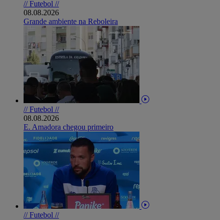
// Futebol //
08.08.2026
Grande ambiente na Reboleira
// Futebol //
08.08.2026
E. Amadora chegou primeiro
// Futebol //