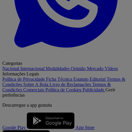
Categorias
Nacional
Internacional
Modalidades
Opinião
Mercado
Vídeos
Informações Legais
Política de Privacidade
Ficha Técnica
Estatuto Editorial
Termos &
Condições
Sobre A Bola
Livro de Reclamações
Termos &
Condições Comerciais
Política de Cookies
Publicidade
Gerir
preferências
Descarregue a
app gratuita
Google Play
App Store