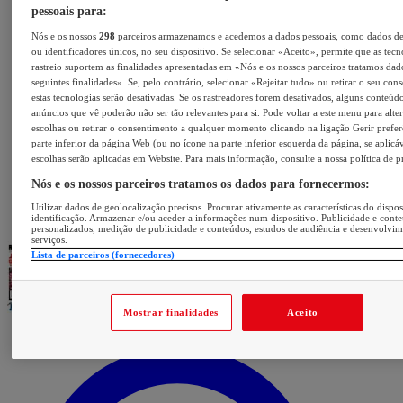
pessoais para:
Nós e os nossos
298
parceiros armazenamos e acedemos a dados pessoais, como dados d
ou identificadores únicos, no seu dispositivo. Se selecionar «Aceito», permite que as tecn
rastreio suportem as finalidades apresentadas em «Nós e os nossos parceiros tratamos dad
seguintes finalidades». Se, pelo contrário, selecionar «Rejeitar tudo» ou retirar o seu con
estas tecnologias serão desativadas. Se os rastreadores forem desativados, alguns conteúd
anúncios que vê poderão não ser tão relevantes para si. Pode voltar a este menu para alter
escolhas ou retirar o consentimento a qualquer momento clicando na ligação Gerir prefer
parte inferior da página Web (ou no ícone na parte inferior esquerda da página, se aplicáv
escolhas serão aplicadas em Website. Para mais informação, consulte a nossa política de p
Nós e os nossos parceiros tratamos os dados para fornecermos:
Utilizar dados de geolocalização precisos. Procurar ativamente as características do dispos
identificação. Armazenar e/ou aceder a informações num dispositivo. Publicidade e cont
personalizados, medição de publicidade e conteúdos, estudos de audiência e desenvolvi
serviços.
Lista de parceiros (fornecedores)
Mostrar finalidades
Aceito