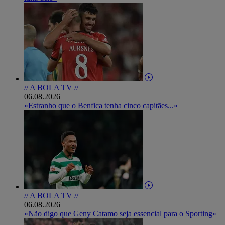
// A BOLA TV //
06.08.2026
«Estranho que o Benfica tenha cinco capitães...»
// A BOLA TV //
06.08.2026
«Não digo que Geny Catamo seja essencial para o Sporting»