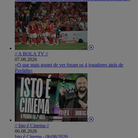
// A BOLA TV //
07.08.2026
«O que mais gostei de ver foram os 4 jogadores atrás de
Pavlidis»
// Isto é Cinema //
06.08.2026
Isto é Cinema - 06/08/2026