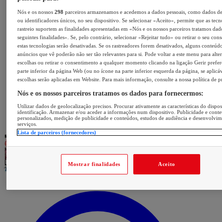
Nós e os nossos
298
parceiros armazenamos e acedemos a dados pessoais, como dados d
ou identificadores únicos, no seu dispositivo. Se selecionar «Aceito», permite que as tecn
rastreio suportem as finalidades apresentadas em «Nós e os nossos parceiros tratamos dad
seguintes finalidades». Se, pelo contrário, selecionar «Rejeitar tudo» ou retirar o seu con
estas tecnologias serão desativadas. Se os rastreadores forem desativados, alguns conteúd
anúncios que vê poderão não ser tão relevantes para si. Pode voltar a este menu para alter
escolhas ou retirar o consentimento a qualquer momento clicando na ligação Gerir prefer
parte inferior da página Web (ou no ícone na parte inferior esquerda da página, se aplicáv
escolhas serão aplicadas em Website. Para mais informação, consulte a nossa política de p
Nós e os nossos parceiros tratamos os dados para fornecermos:
Utilizar dados de geolocalização precisos. Procurar ativamente as características do dispos
identificação. Armazenar e/ou aceder a informações num dispositivo. Publicidade e cont
personalizados, medição de publicidade e conteúdos, estudos de audiência e desenvolvi
serviços.
Lista de parceiros (fornecedores)
Mostrar finalidades
Aceito