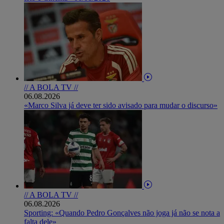
// A BOLA TV //
06.08.2026
«Marco Silva já deve ter sido avisado para mudar o discurso»
// A BOLA TV //
06.08.2026
Sporting: «Quando Pedro Gonçalves não joga já não se nota a
falta dele»