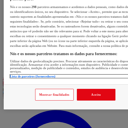
Nós e os nossos
298
parceiros armazenamos e acedemos a dados pessoais, como dados d
ou identificadores únicos, no seu dispositivo. Se selecionar «Aceito», permite que as tecn
rastreio suportem as finalidades apresentadas em «Nós e os nossos parceiros tratamos dad
seguintes finalidades». Se, pelo contrário, selecionar «Rejeitar tudo» ou retirar o seu con
estas tecnologias serão desativadas. Se os rastreadores forem desativados, alguns conteúd
anúncios que vê poderão não ser tão relevantes para si. Pode voltar a este menu para alter
escolhas ou retirar o consentimento a qualquer momento clicando na ligação Gerir prefer
parte inferior da página Web (ou no ícone na parte inferior esquerda da página, se aplicáv
escolhas serão aplicadas em Website. Para mais informação, consulte a nossa política de p
Nós e os nossos parceiros tratamos os dados para fornecermos:
Utilizar dados de geolocalização precisos. Procurar ativamente as características do dispos
identificação. Armazenar e/ou aceder a informações num dispositivo. Publicidade e cont
personalizados, medição de publicidade e conteúdos, estudos de audiência e desenvolvi
serviços.
Lista de parceiros (fornecedores)
Mostrar finalidades
Aceito