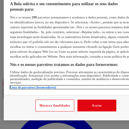
A Bola solicita o seu consentimento para utilizar os seus dados
pessoais para:
Nós e os nossos
298
parceiros armazenamos e acedemos a dados pessoais, como dados d
ou identificadores únicos, no seu dispositivo. Se selecionar «Aceito», permite que as tecn
rastreio suportem as finalidades apresentadas em «Nós e os nossos parceiros tratamos dad
seguintes finalidades». Se, pelo contrário, selecionar «Rejeitar tudo» ou retirar o seu con
estas tecnologias serão desativadas. Se os rastreadores forem desativados, alguns conteúd
anúncios que vê poderão não ser tão relevantes para si. Pode voltar a este menu para alter
escolhas ou retirar o consentimento a qualquer momento clicando na ligação Gerir prefer
parte inferior da página Web (ou no ícone na parte inferior esquerda da página, se aplicáv
escolhas serão aplicadas em Website. Para mais informação, consulte a nossa política de p
Nós e os nossos parceiros tratamos os dados para fornecermos:
Utilizar dados de geolocalização precisos. Procurar ativamente as características do dispos
identificação. Armazenar e/ou aceder a informações num dispositivo. Publicidade e cont
personalizados, medição de publicidade e conteúdos, estudos de audiência e desenvolvi
serviços.
Lista de parceiros (fornecedores)
Mostrar finalidades
Aceito