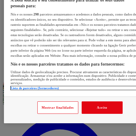
A Bola solicita o seu consentimento para utilizar os seus dados
pessoais para:
Nós e os nossos
298
parceiros armazenamos e acedemos a dados pessoais, como dados d
ou identificadores únicos, no seu dispositivo. Se selecionar «Aceito», permite que as tecn
rastreio suportem as finalidades apresentadas em «Nós e os nossos parceiros tratamos dad
seguintes finalidades». Se, pelo contrário, selecionar «Rejeitar tudo» ou retirar o seu con
estas tecnologias serão desativadas. Se os rastreadores forem desativados, alguns conteúd
anúncios que vê poderão não ser tão relevantes para si. Pode voltar a este menu para alter
escolhas ou retirar o consentimento a qualquer momento clicando na ligação Gerir prefer
parte inferior da página Web (ou no ícone na parte inferior esquerda da página, se aplicáv
escolhas serão aplicadas em Website. Para mais informação, consulte a nossa política de p
Nós e os nossos parceiros tratamos os dados para fornecermos:
Utilizar dados de geolocalização precisos. Procurar ativamente as características do dispos
identificação. Armazenar e/ou aceder a informações num dispositivo. Publicidade e cont
personalizados, medição de publicidade e conteúdos, estudos de audiência e desenvolvi
serviços.
Lista de parceiros (fornecedores)
Mostrar finalidades
Aceito