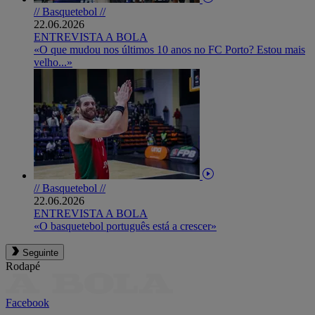
// Basquetebol //
22.06.2026
ENTREVISTA A BOLA
«O que mudou nos últimos 10 anos no FC Porto? Estou mais
velho...»
// Basquetebol //
22.06.2026
ENTREVISTA A BOLA
«O basquetebol português está a crescer»
Seguinte
Rodapé
Facebook