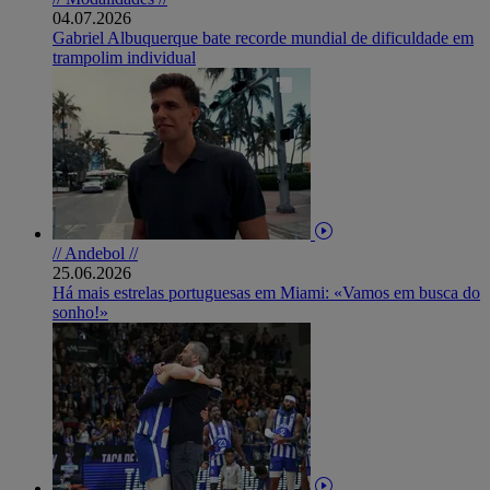
04.07.2026
Gabriel Albuquerque bate recorde mundial de dificuldade em
trampolim individual
// Andebol //
25.06.2026
Há mais estrelas portuguesas em Miami: «Vamos em busca do
sonho!»