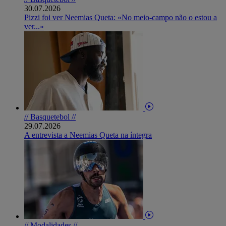
30.07.2026
Pizzi foi ver Neemias Queta: «No meio-campo não o estou a
ver...»
// Basquetebol //
29.07.2026
A entrevista a Neemias Queta na íntegra
// Modalidades //