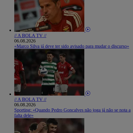
// A BOLA TV //
06.08.2026
«Marco Silva já deve ter sido avisado para mudar o discurso»
// A BOLA TV //
06.08.2026
Sporting: «Quando Pedro Gonçalves não joga já não se nota a
falta dele»