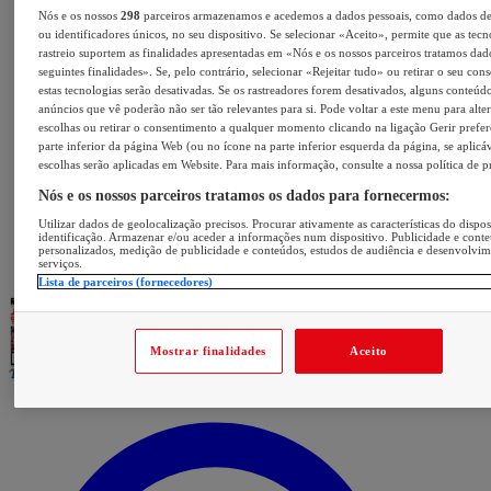
Nós e os nossos
298
parceiros armazenamos e acedemos a dados pessoais, como dados d
ou identificadores únicos, no seu dispositivo. Se selecionar «Aceito», permite que as tecn
rastreio suportem as finalidades apresentadas em «Nós e os nossos parceiros tratamos dad
seguintes finalidades». Se, pelo contrário, selecionar «Rejeitar tudo» ou retirar o seu con
estas tecnologias serão desativadas. Se os rastreadores forem desativados, alguns conteúd
anúncios que vê poderão não ser tão relevantes para si. Pode voltar a este menu para alter
escolhas ou retirar o consentimento a qualquer momento clicando na ligação Gerir prefer
parte inferior da página Web (ou no ícone na parte inferior esquerda da página, se aplicáv
escolhas serão aplicadas em Website. Para mais informação, consulte a nossa política de p
Nós e os nossos parceiros tratamos os dados para fornecermos:
Utilizar dados de geolocalização precisos. Procurar ativamente as características do dispos
identificação. Armazenar e/ou aceder a informações num dispositivo. Publicidade e cont
personalizados, medição de publicidade e conteúdos, estudos de audiência e desenvolvi
serviços.
Lista de parceiros (fornecedores)
Mostrar finalidades
Aceito