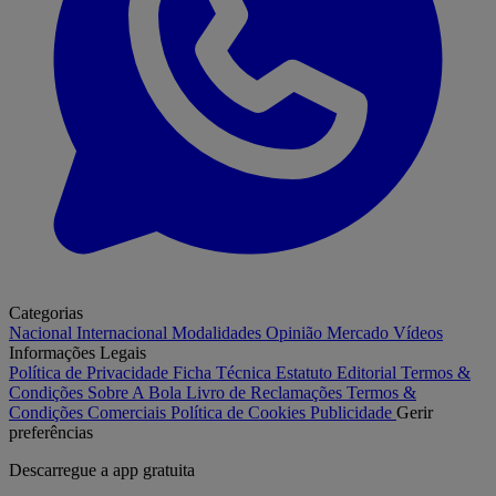
Categorias
Nacional
Internacional
Modalidades
Opinião
Mercado
Vídeos
Informações Legais
Política de Privacidade
Ficha Técnica
Estatuto Editorial
Termos &
Condições
Sobre A Bola
Livro de Reclamações
Termos &
Condições Comerciais
Política de Cookies
Publicidade
Gerir
preferências
Descarregue a
app gratuita