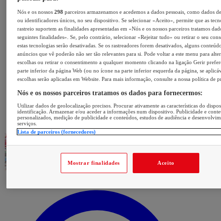
Nós e os nossos
298
parceiros armazenamos e acedemos a dados pessoais, como dados d
ou identificadores únicos, no seu dispositivo. Se selecionar «Aceito», permite que as tecn
rastreio suportem as finalidades apresentadas em «Nós e os nossos parceiros tratamos dad
seguintes finalidades». Se, pelo contrário, selecionar «Rejeitar tudo» ou retirar o seu con
estas tecnologias serão desativadas. Se os rastreadores forem desativados, alguns conteúd
anúncios que vê poderão não ser tão relevantes para si. Pode voltar a este menu para alter
escolhas ou retirar o consentimento a qualquer momento clicando na ligação Gerir prefer
parte inferior da página Web (ou no ícone na parte inferior esquerda da página, se aplicáv
escolhas serão aplicadas em Website. Para mais informação, consulte a nossa política de p
Nós e os nossos parceiros tratamos os dados para fornecermos:
Utilizar dados de geolocalização precisos. Procurar ativamente as características do dispos
identificação. Armazenar e/ou aceder a informações num dispositivo. Publicidade e cont
personalizados, medição de publicidade e conteúdos, estudos de audiência e desenvolvi
serviços.
Lista de parceiros (fornecedores)
Mostrar finalidades
Aceito