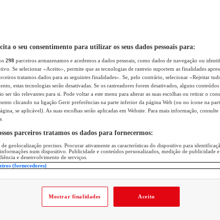
icita o seu consentimento para utilizar os seus dados pessoais para:
sos
298
parceiros armazenamos e acedemos a dados pessoais, como dados de navegação ou identif
itivo. Se selecionar «Aceito», permite que as tecnologias de rastreio suportem as finalidades apr
rceiros tratamos dados para as seguintes finalidades». Se, pelo contrário, selecionar «Rejeitar tud
ento, estas tecnologias serão desativadas. Se os rastreadores forem desativados, alguns conteúdo
 ser tão relevantes para si. Pode voltar a este menu para alterar as suas escolhas ou retirar o con
nto clicando na ligação Gerir preferências na parte inferior da página Web (ou no ícone na part
ágina, se aplicável). As suas escolhas serão aplicadas em Website. Para mais informação, consulte 
e.
ossos parceiros tratamos os dados para fornecermos:
 de geolocalização precisos. Procurar ativamente as características do dispositivo para identifica
 informações num dispositivo. Publicidade e conteúdos personalizados, medição de publicidade e
diência e desenvolvimento de serviços.
eiros (fornecedores)
Mostrar finalidades
Aceito