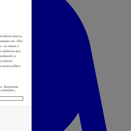
icadores únicos,
esentadas em «Nós
o» ou retirar o
s e anúncios que
sentimento a
e inferior
a nossa política
ção. Armazenar
 conteúdos,